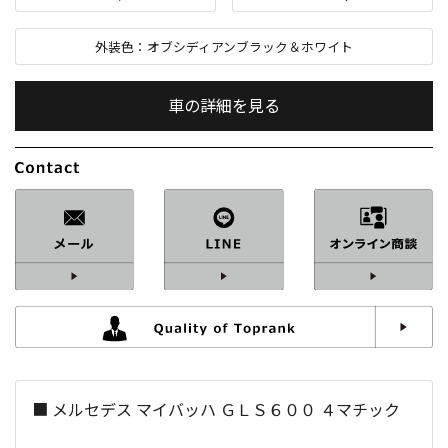
外装色：
オブシディアンブラック＆ホワイト
車の詳細を見る
内装色：
クリスタルホワイト＆シルバーグレー
車検：
2年付
修復歴：
なし
中古車
総排気量：
4,000
cc
■ メルセデス マイバッハ ＧＬＳ６００ ４マチック
定員：
4
名