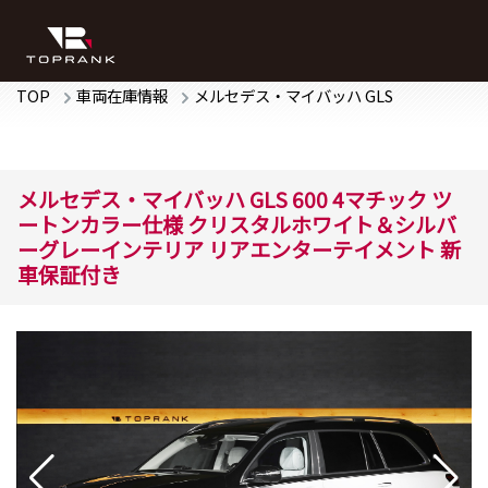
TOP
車両在庫情報
メルセデス・マイバッハ
GLS
メルセデス・マイバッハ
GLS
600 4マチック
ツ
ートンカラー仕様 クリスタルホワイト＆シルバ
ーグレーインテリア リアエンターテイメント 新
車保証付き