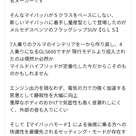
るメーカーです
そんなマイバッハがＳクラスをベースにしない、
新しいマイバッハに着手し量産型として登場したのが
メルセデスベンツのフラッグシップSUV【ＧＬＳ】
7人乗りのクルマのインテリアを一から作り直し、4
人乗りになるGLS600ですが 現行モデルより投入され
たのは偶然か必然か
マイルドハイブリッドが定番化した今だからこそのも
のかもしれません
エンジン出力を損なわず、電気の力で力強く加速する
恩恵として静寂性を大幅に向上
重厚なボディのおかげで気密性も高く音漏れしにく
く、外部の音も入りにくい
そして【マイバッハモード】による後席に乗る方への
快適性を最優先されるセッティング・モードが存在す