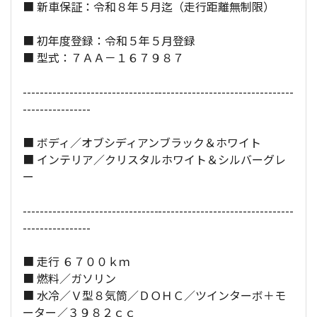
■ 新車保証：令和８年５月迄（走行距離無制限）
全長×全幅×全高：
521
×
203
×
184
[cm]
■ 初年度登録：令和５年５月登録
■ 型式：７ＡＡ－１６７９８７
----------------------------------------------------------------
----------------
■ ボディ／オブシディアンブラック＆ホワイト
■ インテリア／クリスタルホワイト＆シルバーグレ
ー
----------------------------------------------------------------
----------------
■ 走行 ６７００ｋｍ
■ 燃料／ガソリン
■ 水冷／Ｖ型８気筒／ＤＯＨＣ／ツインターボ＋モ
ーター／３９８２ｃｃ