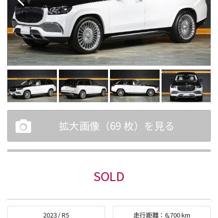
拡大画像（
69
枚）を見る
SOLD
2023
/
R5
走行距離：
6,700
km