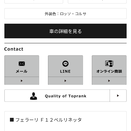
外装色：
ロッソ・コルサ
車の詳細を見る
内装色：
クオイオ
車検：
R9
/
11
修復歴：
なし
中古車
総排気量：
6,300
cc
■ フェラーリ Ｆ１２ベルリネッタ
定員：
2
名