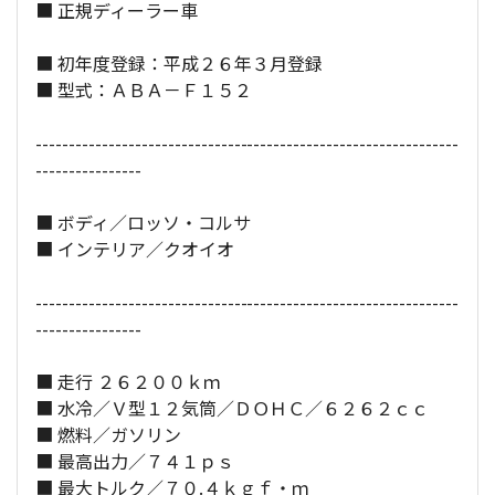
■ 正規ディーラー車
全長×全幅×全高：
463
×
194
×
127
[cm]
■ 初年度登録：平成２６年３月登録
■ 型式：ＡＢＡ－Ｆ１５２
----------------------------------------------------------------
----------------
■ ボディ／ロッソ・コルサ
■ インテリア／クオイオ
----------------------------------------------------------------
----------------
■ 走行 ２６２００ｋｍ
■ 水冷／Ｖ型１２気筒／ＤＯＨＣ／６２６２ｃｃ
■ 燃料／ガソリン
■ 最高出力／７４１ｐｓ
■ 最大トルク／７０.４ｋｇｆ・ｍ