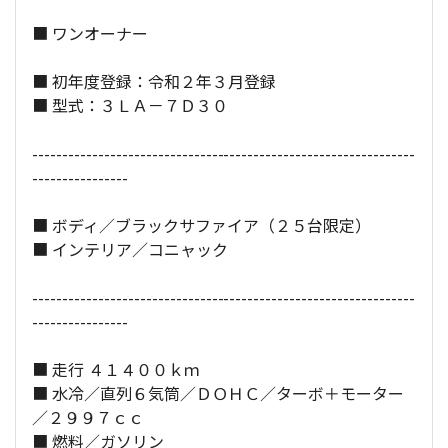
■ ワンオーナー
全長×全幅×全高：
512
×
190
×
148
[cm]
■ 初年度登録：令和２年３月登録
■ 型式：３ＬＡ－７Ｄ３０
----------------------------------------------------------------
----------------
■ ボディ／ブラックサファイア（２５台限定）
■ インテリア／コニャック
----------------------------------------------------------------
----------------
■ 走行 ４１４００ｋｍ
■ 水冷／直列６気筒／ＤＯＨＣ／ターボ＋モーター
／２９９７ｃｃ
■ 燃料／ガソリン