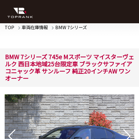
TOP
車両在庫情報
BMW
7シリーズ
BMW
7シリーズ
745e Mスポーツ マイスターヴェ
ルク
西日本地域25台限定車 ブラックサファイア
コニャック革 サンルーフ 純正20インチAW ワン
オーナー