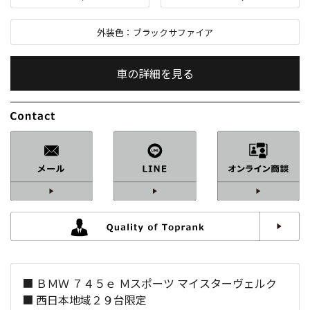
外装色：
ブラックサファイア
車の詳細を見る
内装色：
コニャック
車検：
2年付
修復歴：
なし
中古車
総排気量：
3,000
cc
■ ＢＭＷ ７４５ｅ Ｍスポーツ マイスターヴェルク
定員：
5
名
■ 西日本地域２９台限定