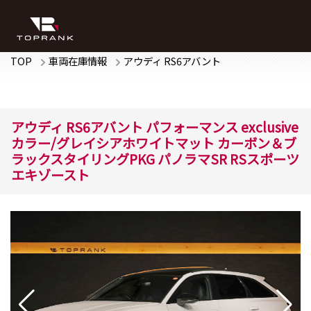
TOP
車両在庫情報
アウディ
RS6アバント
アウディ
RS6アバント
パフォーマンス
exclusive
カラー/グレイシアホワイトマット カーボン＆ブ
ラックスタイリングPKG パノラマSR RSスポーツ
エキゾースト