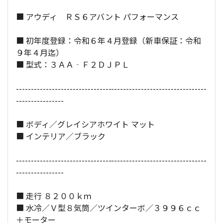
■ アウディ ＲＳ６アバント パフォーマンス
全長×全幅×全高：
499
×
196
×
148
[cm]
■ 初年度登録：令和６年４月登録（新車保証：令和
９年４月迄）
■ 型式：３ＡＡ‐Ｆ２ＤＪＰＬ
----------------------------------------------------------------
----------------
■ ボディ／グレイシアホワイト マット
■ インテリア／ブラック
----------------------------------------------------------------
----------------
■ 走行 ８２００ｋｍ
■ 水冷／Ｖ型８気筒／ツインターボ／３９９６ｃｃ
＋モーター