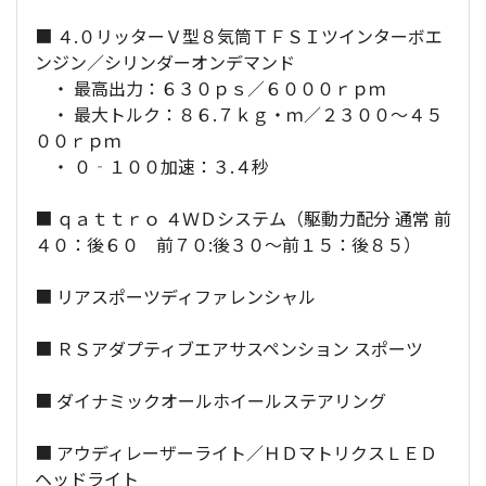
■ ４.０リッターＶ型８気筒ＴＦＳＩツインターボエ
ンジン／シリンダーオンデマンド
・ 最高出力：６３０ｐｓ／６０００ｒｐｍ
・ 最大トルク：８６.７ｋｇ・ｍ／２３００～４５
００ｒｐｍ
・ ０‐１００加速：３.４秒
■ ｑａｔｔｒｏ ４ＷＤシステム（駆動力配分 通常 前
４０：後６０ 前７０:後３０～前１５：後８５）
■ リアスポーツディファレンシャル
■ ＲＳアダプティブエアサスペンション スポーツ
■ ダイナミックオールホイールステアリング
■ アウディレーザーライト／ＨＤマトリクスＬＥＤ
ヘッドライト