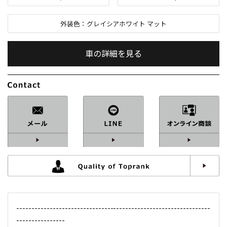
外装色：
グレイシアホワイト マット
車の詳細を見る
内装色：
ブラック
車検：
R9
/
04
修復歴：
なし
中古車
総排気量：
4,000
cc
----------------------------------------------------------------
定員：
5
名
----------------