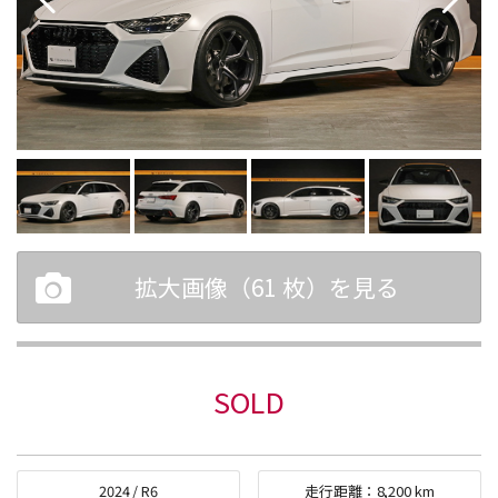
拡大画像（
61
枚）を見る
SOLD
2024
/
R6
走行距離：
8,200
km