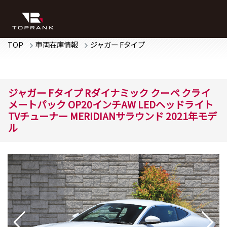
TOP
車両在庫情報
ジャガー
Fタイプ
ジャガー
Fタイプ
Rダイナミック クーペ
クライ
メートパック OP20インチAW LEDヘッドライト
TVチューナー MERIDIANサラウンド 2021年モデ
ル