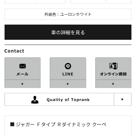
外装色：
ユーロンホワイト
車の詳細を見る
内装色：
エボニー
車検：
2年付
修復歴：
なし
中古車
総排気量：
2,000
cc
■ ジャガー Ｆタイプ Ｒダイナミック クーペ
定員：
2
名