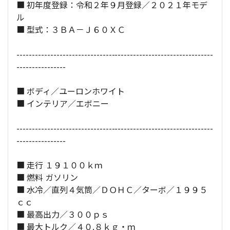
■ 初年度登録：令和２年９月登録／２０２１年モデ
ル
全長×全幅×全高：
447
×
192
×
131
[cm]
■ 型式：３ＢＡ－Ｊ６０ＸＣ
----------------------------------------------------------------
----------------
■ ボディ／ユーロンホワイト
■ インテリア／エボニー
----------------------------------------------------------------
----------------
■ 走行 １９１００ｋｍ
■ 燃料 ガソリン
■ 水冷／直列４気筒／ＤＯＨＣ／ターボ／１９９５
ｃｃ
■ 最高出力／３００ｐｓ
■ 最大トルク／４０.８ｋｇ・ｍ