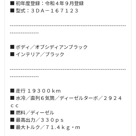
■ 初年度登録：令和４年９月登録
全長×全幅×全高：
494
×
202
×
178
[cm]
■ 型式：３ＤＡ－１６７１２３
----------------------------------------------------------------
----------------
■ ボディ／オブシディアンブラック
■ インテリア／ブラック
----------------------------------------------------------------
----------------
■ 走行 １９３００ｋｍ
■ 水冷／直列６気筒／ディーゼルターボ／２９２４
ｃｃ
■ 燃料／ディーゼル
■ 最高出力／３３０ｐｓ
■ 最大トルク／７１.４ｋｇ・ｍ