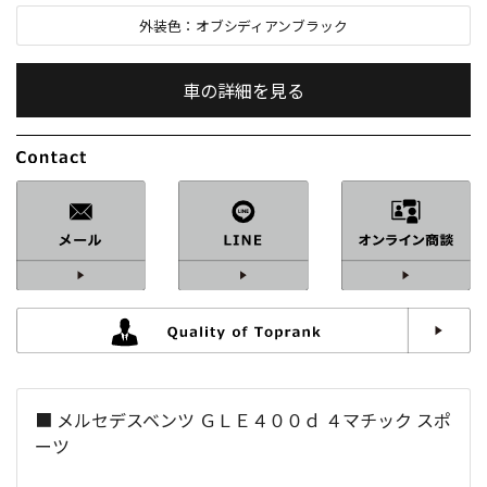
外装色：
オブシディアンブラック
車の詳細を見る
内装色：
ブラック
車検：
2年付
修復歴：
なし
中古車
総排気量：
3,000
cc
■ メルセデスベンツ ＧＬＥ４００ｄ ４マチック スポ
定員：
7
名
ーツ