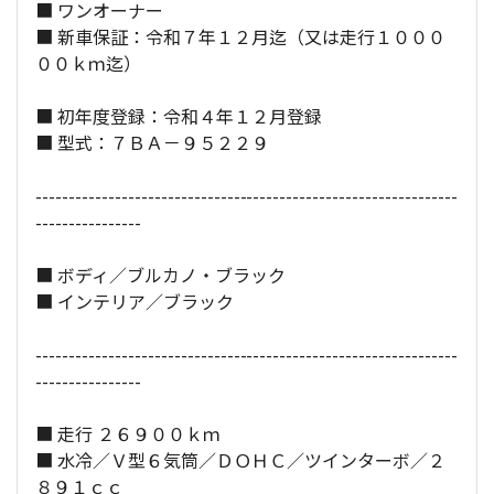
■ ワンオーナー
■ 新車保証：令和７年１２月迄（又は走行１０００
全長×全幅×全高：
463
×
186
×
143
[cm]
００ｋｍ迄）
■ 初年度登録：令和４年１２月登録
■ 型式：７ＢＡ－９５２２９
----------------------------------------------------------------
----------------
■ ボディ／ブルカノ・ブラック
■ インテリア／ブラック
----------------------------------------------------------------
----------------
■ 走行 ２６９００ｋｍ
■ 水冷／Ｖ型６気筒／ＤＯＨＣ／ツインターボ／２
８９１ｃｃ