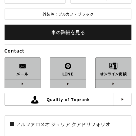
外装色：
ブルカノ・ブラック
車の詳細を見る
内装色：
ブラック
車検：
R9
/
09
修復歴：
なし
中古車
総排気量：
2,900
cc
■ アルファロメオ ジュリア クアドリフォリオ
定員：
5
名