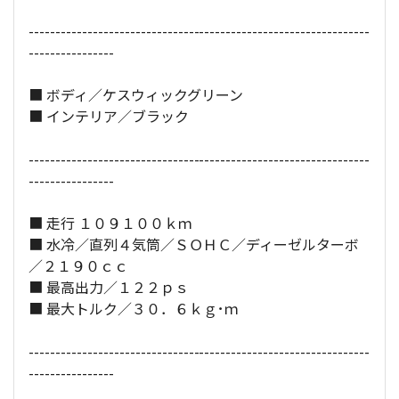
全長×全幅×全高：
460
×
179
×
198
[cm]
----------------------------------------------------------------
----------------
■ ボディ／ケスウィックグリーン
■ インテリア／ブラック
----------------------------------------------------------------
----------------
■ 走行 １０９１００ｋｍ
■ 水冷／直列４気筒／ＳＯＨＣ／ディーゼルターボ
／２１９０ｃｃ
■ 最高出力／１２２ｐｓ
■ 最大トルク／３０．６ｋｇ･ｍ
----------------------------------------------------------------
----------------