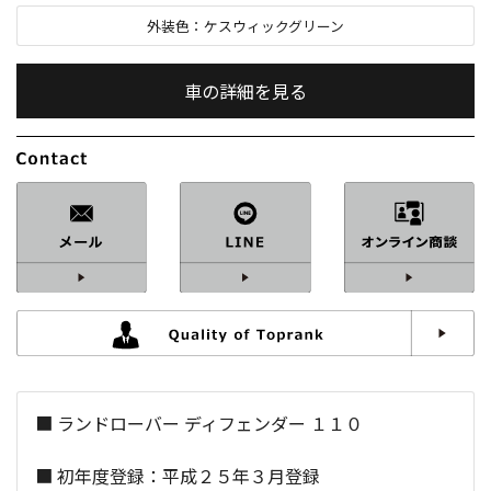
外装色：
ケスウィックグリーン
車の詳細を見る
内装色：
ブラック
車検：
2年付
修復歴：
なし
中古車
総排気量：
2,200
cc
■ ランドローバー ディフェンダー １１０
定員：
7
名
■ 初年度登録：平成２５年３月登録