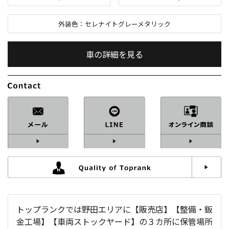
外装色：
セレナイトグレーメタリック
車の詳細を見る
内装色：
ブラック
車検：
R9
/
03
修復歴：
なし
中古車
総排気量：
3,000
cc
トップランクでは野田エリアに【販売店】【整備・鈑
定員：
5
名
金工場】【車両ストックヤード】の３カ所に保管場所