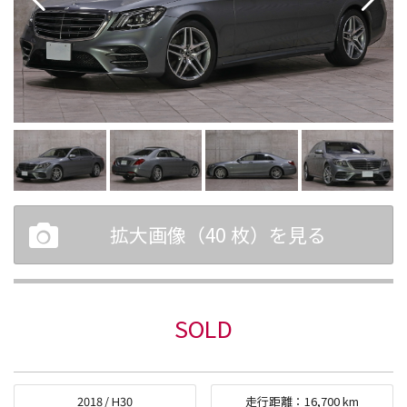
拡大画像（
40
枚）を見る
SOLD
2018
/
H30
走行距離：
16,700
km