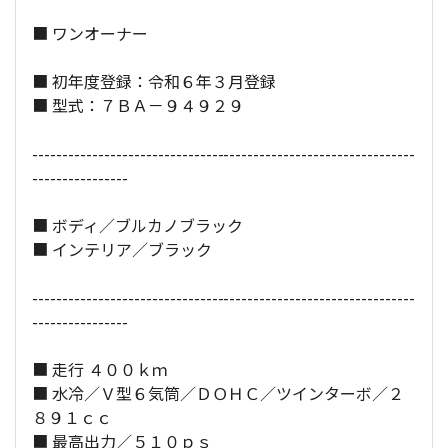
■ ワンオーナー
全長×全幅×全高：
470
×
195
×
170
[cm]
■ 初年度登録：令和６年３月登録
■ 型式：７ＢＡ－９４９２９
----------------------------------------------------------------
----------------
■ ボディ／ブルカノブラック
■ インテリア／ブラック
----------------------------------------------------------------
----------------
■ 走行 ４００ｋｍ
■ 水冷／Ｖ型６気筒／ＤＯＨＣ／ツインターボ／２
８９１ｃｃ
■ 最高出力／５１０ｐｓ