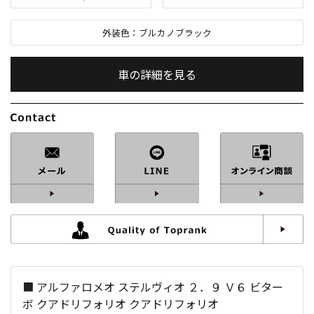
外装色：
ブルカノブラック
車の詳細を見る
内装色：
ブラック
車検：
2年付
修復歴：
なし
中古車
総排気量：
3,000
cc
■ アルファロメオ ステルヴィオ ２．９ Ｖ６ ビター
定員：
5
名
ボ クアドリフォリオ クアドリフォリオ