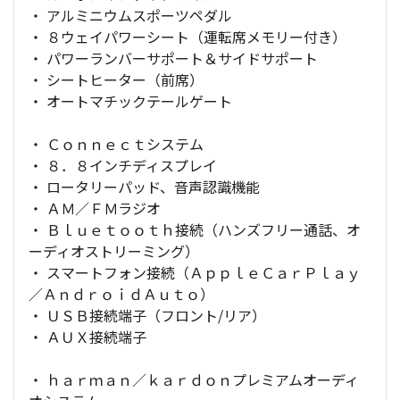
・ アルミニウムスポーツペダル
・ ８ウェイパワーシート（運転席メモリー付き）
・ パワーランバーサポート＆サイドサポート
・ シートヒーター（前席）
・ オートマチックテールゲート
・ Ｃｏｎｎｅｃｔシステム
・ ８．８インチディスプレイ
・ ロータリーパッド、音声認識機能
・ ＡＭ／ＦＭラジオ
・ Ｂｌｕｅｔｏｏｔｈ接続（ハンズフリー通話、オ
ーディオストリーミング）
・ スマートフォン接続（ＡｐｐｌｅＣａｒＰｌａｙ
／ＡｎｄｒｏｉｄＡｕｔｏ）
・ ＵＳＢ接続端子（フロント/リア）
・ ＡＵＸ接続端子
・ ｈａｒｍａｎ／ｋａｒｄｏｎプレミアムオーディ