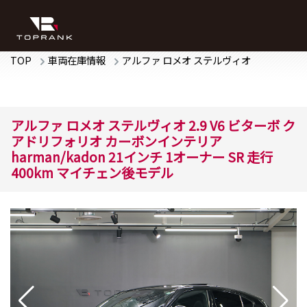
TOP
車両在庫情報
アルファ ロメオ
ステルヴィオ
アルファ ロメオ
ステルヴィオ
2.9 V6 ビターボ ク
アドリフォリオ
カーボンインテリア
harman/kadon 21インチ 1オーナー SR 走行
400km マイチェン後モデル