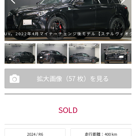
V。2022年4月マイナーチェンジ後モデル【ステルヴィオクア
拡大画像（
57
枚）を見る
SOLD
2024
/
R6
走行距離：
400
km