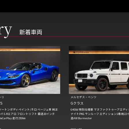
ry
新着車両
ーリ
メルセデス・ベンツ
TS
Gクラス
CTツートンボディペイント/ネロ ベージュ革 純正
G400d 特別仕様車 マヌファクトゥーアエデ
F.S.Rエアロ フロントリフト 鍛造20インチ
ナイトPKG サンルーフ エディション1専用22
leCarPlay 走行250㎞
造AW Burmester