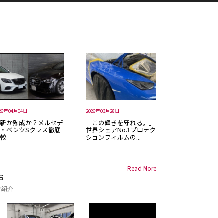
26年04月04日
2026年03月28日
新か熟成か？メルセデ
「この輝きを守れる。」
・ベンツSクラス徹底
世界シェアNo.1プロテク
較
ションフィルムの...
Read More
S
ご紹介