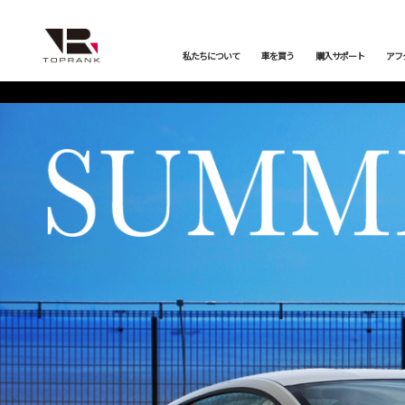
私たちについて
車を買う
購入サポート
アフ
車を買う
購入サポート
アフターサービス
店舗/スタッフ情報
インフォメーション
メーカーから探す
全ての在庫情報
店舗一覧
バックオーダーシステム
会社概要
オンライン商談
プライバシーポリシー
車検・点検
保証・購入プラン
ニュース&メディア
トップランク本店
お取り寄せ商談
Mercedes-Benz
Merc
店舗お問い合わせ
プロテクションフィルム
お支払いプラン
Porsche
LAND
トップランク
オートテクニカルベース