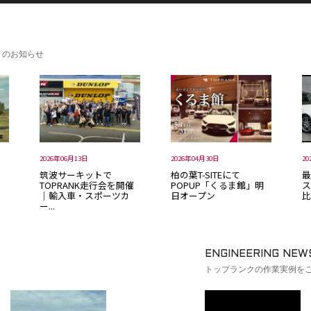
トのお知らせ
2026年06月13日
2026年04月30日
20
筑波サーキットで
柏の葉T-SITEにて
最
TOPRANK走行会を開催
POPUP「くるま館」明
ス
｜輸入車・スポーツカ
日オープン
比
ー...
ENGINEERING NEW
トップランクの作業実例を