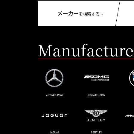
メーカー
を検索する
Manufacture
Mercedes-Benz
Mercedes-AMG
JAGUAR
BENTLEY