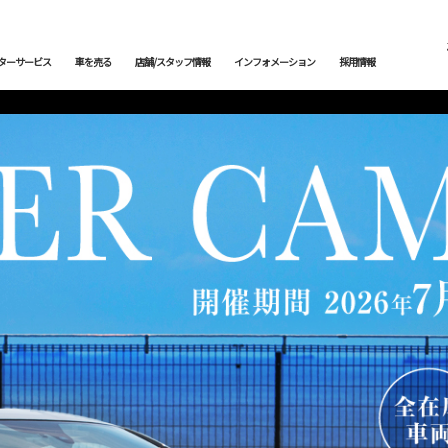
ターサービス
車を売る
店舗/スタッフ情報
インフォメーション
採用情報
メンテナンス
下取査定
ご納車情報
納車前点検・整備
サービスブログ
鈑金塗装
メン
トッ
カー
トップランク中央
トップランク杉並
トッ
edes-AMG
BMW
BMW ALPINA
サービ
輸入車コーディング
ローンシミュレーション
よくある質問
アライメント測定・調整
ご納
 ROVER
JAGUAR
BENTLEY
オートローン事前審査
オートテクニカルベース
最強買取 市川店
最強
サービスファクトリー