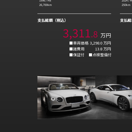
1996
/
H8
2024
/
R
26,700
km
250
km
支払総額（税込）
支払総
3,311
.
8
万円
■車両価格
3,298.0
万円
■諸費用
13.8
万円
■保証付
■点検整備付