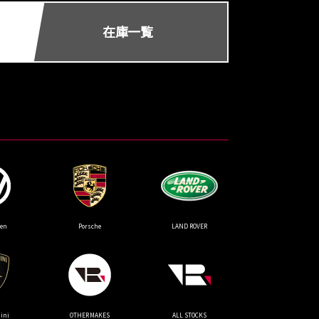
在庫一覧
gen
Porsche
LAND ROVER
ini
OTHER MAKES
ALL STOCKS