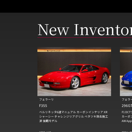
New Invento
フェラーリ
フェラ
F355
296G
ベルリネッタ6速マニュアル カーボンインテリア XR
F1 D
シャーシー チャレンジリアグリル ベタツキ除去施工
カーボン
済 後期モデル
AW App