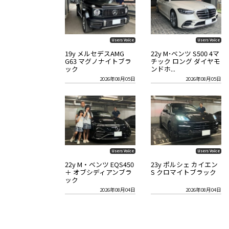
Users Voice
Users Voice
19y メルセデスAMG
22y M･ベンツ S500 4マ
G63 マグノナイトブラ
チック ロング ダイヤモ
ック
ンドホ...
2026年08月05日
2026年08月05日
Users Voice
Users Voice
22y M・ベンツ EQS450
23y ポルシェ カイエン
＋ オブシディアンブラ
S クロマイトブラック
ック
2026年08月04日
2026年08月04日