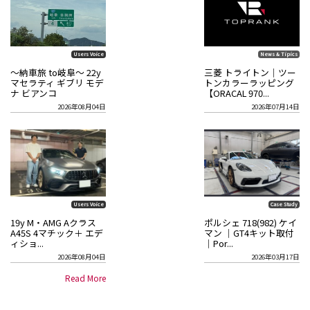
Users Voice
News & Tipics
～納車旅 to岐阜～ 22y
三菱 トライトン｜ツー
マセラティ ギブリ モデ
トンカラーラッピング
ナ ビアンコ
【ORACAL 970...
2026年08月04日
2026年07月14日
Users Voice
Case Study
19y M・AMG Aクラス
ポルシェ 718(982) ケイ
A45S 4マチック＋ エデ
マン ｜GT4キット取付
ィショ...
｜Por...
2026年08月04日
2026年03月17日
Read More