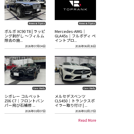
News & Tipics
News & Tipics
ボルボ XC90 T8 | ラッピ
Mercedes-AMG｜
ング剥がし ～フィルム
GLA45s｜フルボディ ペ
除去の施...
イントプロ...
2026年07月04日
2026年06月26日
Case Study
Case Study
シボレー コルベット
メルセデスベンツ
Z06 C7｜フロントバン
CLS450｜トランクスポ
パー飛び石補修 ...
イラー取り付け | ...
2026年03月07日
2026年02月27日
Read More