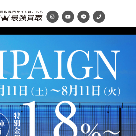
テナンスパック
プランク・マガジン
ディテール
自動車保険
プランク千葉
トップランク神戸
Audi
Volkswagen
スファクトリー
ROKKO i PARK
車までの流れ
必要書類
McLaren
Maserati
買取 船橋店
トップランクUSA