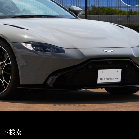
orghini
プランク中央
トップランク杉並
トップランク神戸
ROKKO i PARK
ード検索