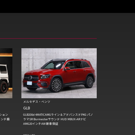
メルセデス・ベンツ
GLB
ィション
GLB200d 4MATICAMGライン＆アドバンスドPKG パノ
インチ鍛
ラマSR Burmesterサウンド HUD MBUX-ARナビ
AMG20インチAW 新車保証