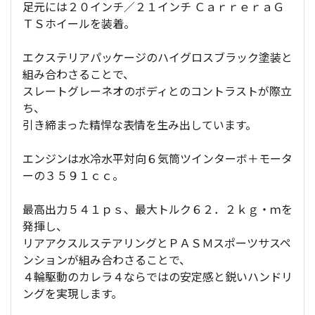
足元には２０インチ／２１インチ ＣａｒｒｅｒａＧ
ＴＳホイールを装着。
エクステリアパッケージのハイグロスブラック塗装と
組み合わさることで、
スレートグレーネオのボディとのコントラストが際立
ち、
引き締まった精悍な表情を生み出しています。
エンジンは水冷水平対向６気筒ツインターボ＋モータ
ーの３５９１ｃｃ。
最高出力５４１ｐｓ、最大トルク６２．２ｋｇ・ｍを
発揮し、
リアアクスルステアリングとＰＡＳＭスポーツサスペ
ンションが組み合わさることで、
４輪駆動のカレラ４ならではの安定感と鋭いハンドリ
ングを実現します。