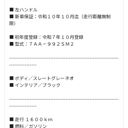
■ 左ハンドル
全長×全幅×全高：
455
×
187
×
130
[cm]
■ 新車保証：令和１０年１０月迄（走行距離無制
限）
■ 初年度登録：令和７年１０月登録
■ 型式：７ＡＡ－９９２ＳＭ２
----------------------------------------------------------------
----------------
■ ボディ／スレートグレーネオ
■ インテリア／ブラック
----------------------------------------------------------------
----------------
■ 走行 １６００ｋｍ
■ 燃料／ガソリン