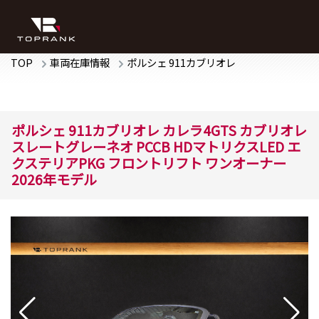
TOP
車両在庫情報
ポルシェ
911カブリオレ
ポルシェ
911カブリオレ
カレラ4GTS カブリオレ
スレートグレーネオ PCCB HDマトリクスLED エ
クステリアPKG フロントリフト ワンオーナー
2026年モデル