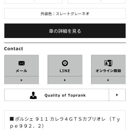
外装色：
スレートグレーネオ
車の詳細を見る
内装色：
ブラック
車検：
R10
/
10
修復歴：
なし
中古車
総排気量：
3,600
cc
■ ポルシェ ９１１ カレラ４ＧＴＳカブリオレ （Ｔｙ
定員：
4
名
ｐｅ９９２．２）