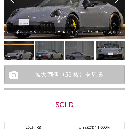
、ポルシェ９１１ カレラ４ＧＴＳ カブリオレが入庫いたしまし
拡大画像（
59
枚）を見る
SOLD
2026
/
R8
走行距離：
1,600
km