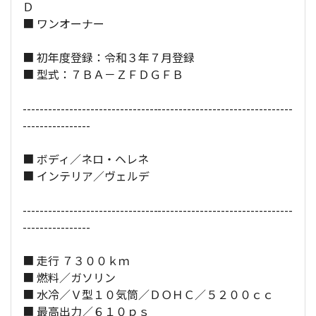
Ｄ
■ ワンオーナー
全長×全幅×全高：
452
×
193
×
118
[cm]
■ 初年度登録：令和３年７月登録
■ 型式：７ＢＡ－ＺＦＤＧＦＢ
----------------------------------------------------------------
----------------
■ ボディ／ネロ・ヘレネ
■ インテリア／ヴェルデ
----------------------------------------------------------------
----------------
■ 走行 ７３００ｋｍ
■ 燃料／ガソリン
■ 水冷／Ｖ型１０気筒／ＤＯＨＣ／５２００ｃｃ
■ 最高出力／６１０ｐｓ