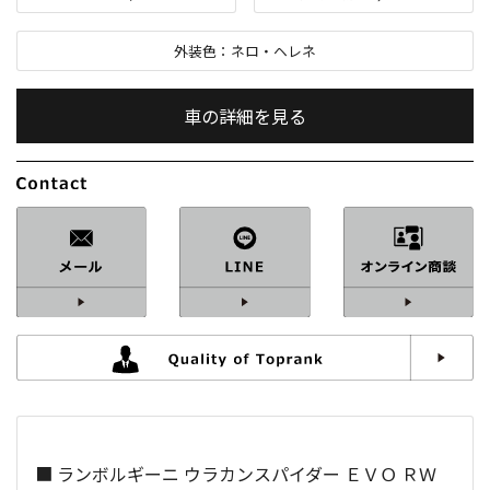
外装色：
ネロ・ヘレネ
車の詳細を見る
内装色：
ヴェルデ
車検：
2年付
修復歴：
なし
中古車
総排気量：
5,200
cc
定員：
2
名
■ ランボルギーニ ウラカンスパイダー ＥＶＯ ＲＷ