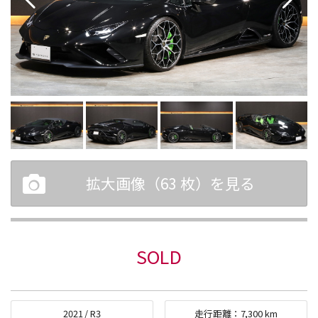
拡大画像（
63
枚）を見る
SOLD
2021
/
R3
走行距離：
7,300
km