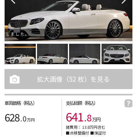
ました。
拡大画像（
52
枚）を見る
車両価格（税込）
支払総額（税込）
641
628
.
8
.
0
万円
万円
諸費用：
13.8
万円含む
■点検整備付 ■保証付