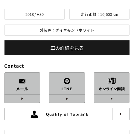
2018
/
H30
走行距離：
16,600
km
外装色：
ダイヤモンドホワイト
車の詳細を見る
内装色：
マキアートベージュ＆エスプレッソブラウン
車検：
R9
/
07
修復歴：
なし
中古車
総排気量：
3,000
cc