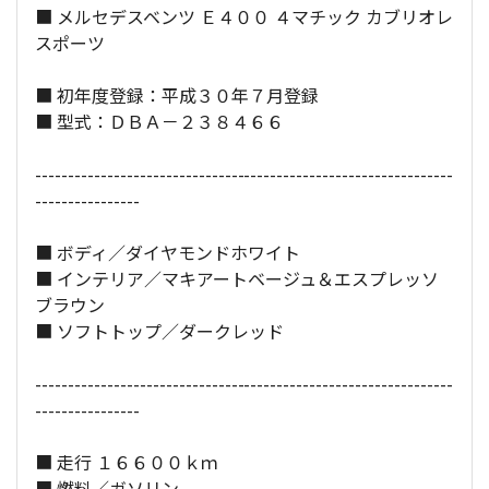
■ メルセデスベンツ Ｅ４００ ４マチック カブリオレ
定員：
4
名
スポーツ
■ 初年度登録：平成３０年７月登録
全長×全幅×全高：
485
×
186
×
143
[cm]
■ 型式：ＤＢＡ－２３８４６６
----------------------------------------------------------------
----------------
■ ボディ／ダイヤモンドホワイト
■ インテリア／マキアートベージュ＆エスプレッソ
ブラウン
■ ソフトトップ／ダークレッド
----------------------------------------------------------------
----------------
■ 走行 １６６００ｋｍ
■ 燃料／ガソリン