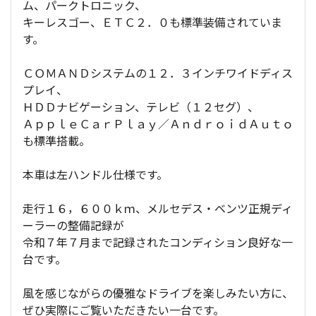
ム、パークトロニック、
キーレスゴー、ＥＴＣ２．０も標準装備されていま
す。
ＣＯＭＡＮＤシステムの１２．３インチワイドディス
プレイ、
ＨＤＤナビゲーション、テレビ（１２セグ）、
ＡｐｐｌｅＣａｒＰｌａｙ／ＡｎｄｒｏｉｄＡｕｔｏ
も標準搭載。
本車は左ハンドル仕様です。
走行１６，６００ｋｍ、メルセデス・ベンツ正規ディ
ーラーの整備記録が
令和７年７月まで記録されたコンディション良好な一
台です。
風を感じながらの優雅なドライブを楽しみたい方に、
ぜひ実際にご覧いただきたい一台です。