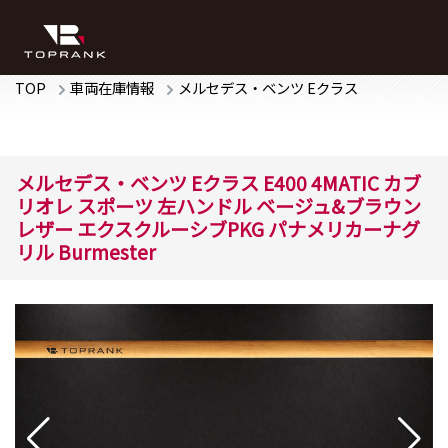
TOP
車両在庫情報
メルセデス・ベンツ
Eクラス
メルセデス・ベンツ
Eクラス
E400 4MATIC カブ
リオレ スポーツ
左ハンドル ベージュ&ブラウン
レザー エクスクルーシブPKG パナメリカーナグ
リル Burmester