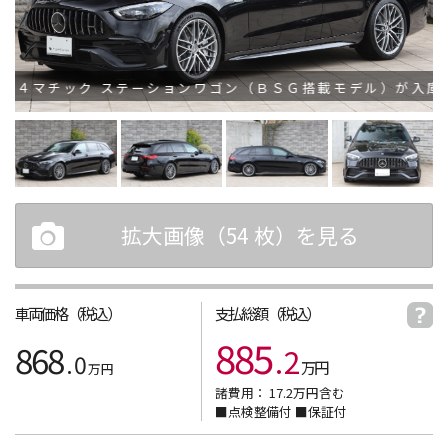
４マチック ステーションワゴン（ＢＳＧ搭載モデル）が入庫いた
拡大画像（
54
枚）を見る
車両価格（税込）
支払総額（税込）
885
868
.
2
.
0
万円
万円
諸費用：
17.2
万円含む
■点検整備付 ■保証付