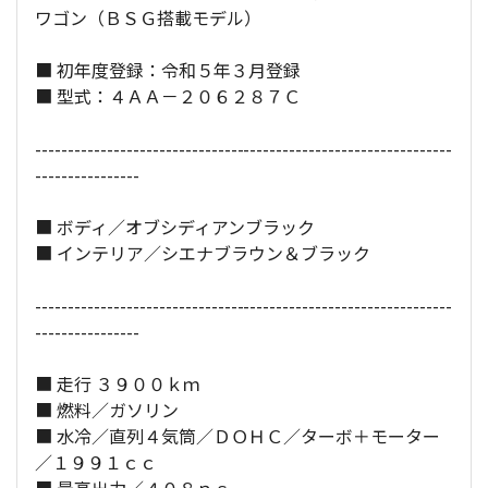
定員：
5
名
ワゴン（ＢＳＧ搭載モデル）
■ 初年度登録：令和５年３月登録
全長×全幅×全高：
478
×
182
×
146
[cm]
■ 型式：４ＡＡ－２０６２８７Ｃ
----------------------------------------------------------------
----------------
■ ボディ／オブシディアンブラック
■ インテリア／シエナブラウン＆ブラック
----------------------------------------------------------------
----------------
■ 走行 ３９００ｋｍ
■ 燃料／ガソリン
■ 水冷／直列４気筒／ＤＯＨＣ／ターボ＋モーター
／１９９１ｃｃ
■ 最高出力／４０８ｐｓ