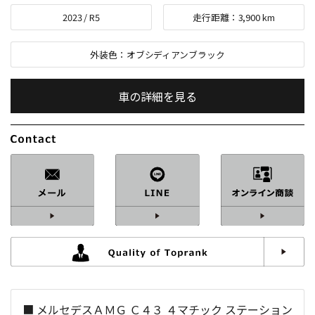
2023
/
R5
走行距離：
3,900
km
外装色：
オブシディアンブラック
車の詳細を見る
内装色：
シエナブラウン＆ブラック
車検：
2年付
修復歴：
なし
中古車
総排気量：
2,000
cc
■ メルセデスＡＭＧ Ｃ４３ ４マチック ステーション