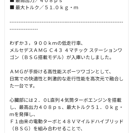
■ 最大トルク／５１.０ｋｇ・ｍ
----------------------------------------------------------------
----------------
わずか３，９００ｋｍの低走行車、
メルセデスＡＭＧ Ｃ４３ ４マチック ステーションワ
ゴン（ＢＳＧ搭載モデル）が入庫いたしました。
ＡＭＧが手掛ける高性能スポーツワゴンとして、
日常での快適性と刺激的な走行性能を高次元で融合し
た一台です。
心臓部には２．０L直列４気筒ターボエンジンを搭載
し、最高出力４０８ｐｓ、最大トルク５１．０ｋｇ・
ｍを発揮し、
Ｆ１由来の電動ターボと４８Ｖマイルドハイブリッド
（ＢＳＧ）を組み合わせることで、