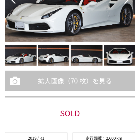
拡大画像（
70
枚）を見る
SOLD
2019
/
R1
走行距離：
2,600
km