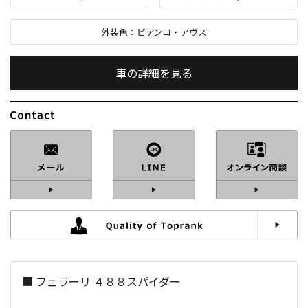
外装色：
ビアンコ・アヴス
車の詳細を見る
内装色：
ロッソ・フェラーリ
車検：
2年付
修復歴：
なし
中古車
総排気量：
3,900
cc
■ フェラーリ ４８８スパイダー
定員：
2
名