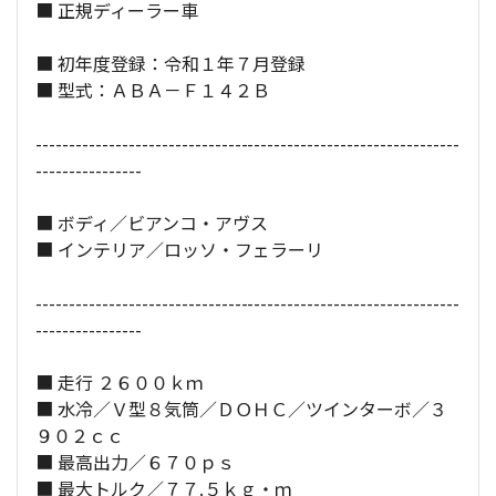
■ 正規ディーラー車
全長×全幅×全高：
457
×
195
×
121
[cm]
■ 初年度登録：令和１年７月登録
■ 型式：ＡＢＡ－Ｆ１４２Ｂ
----------------------------------------------------------------
----------------
■ ボディ／ビアンコ・アヴス
■ インテリア／ロッソ・フェラーリ
----------------------------------------------------------------
----------------
■ 走行 ２６００ｋｍ
■ 水冷／Ｖ型８気筒／ＤＯＨＣ／ツインターボ／３
９０２ｃｃ
■ 最高出力／６７０ｐｓ
■ 最大トルク／７７.５ｋｇ・ｍ