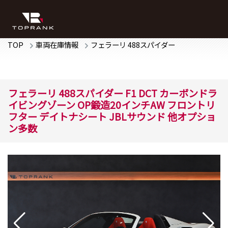
TOP
車両在庫情報
フェラーリ
488スパイダー
フェラーリ
488スパイダー
F1 DCT
カーボンドラ
イビングゾーン OP鍛造20インチAW フロントリ
フター デイトナシート JBLサウンド 他オプショ
ン多数