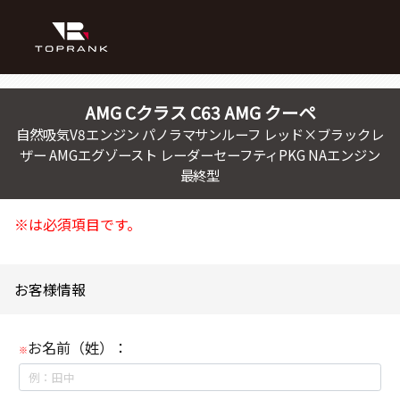
AMG
Cクラス
C63 AMG クーペ
自然吸気V8エンジン パノラマサンルーフ レッド×ブラックレ
ザー AMGエグゾースト レーダーセーフティPKG NAエンジン
最終型
※は必須項目です。
お客様情報
お名前（姓）：
※