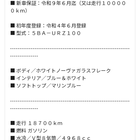
■ 新車保証：令和９年６月迄（又は走行１００００
０ｋｍ）
全長×全幅×全高：
477
×
192
×
135
[cm]
■ 初年度登録：令和４年６月登録
■ 型式：５ＢＡ－ＵＲＺ１００
----------------------------------------------------------------
---------------
■ ボディ／ホワイトノーヴァガラスフレーク
■ インテリア／ブルー＆ホワイト
■ ソフトトップ／マリンブルー
----------------------------------------------------------------
---------------
■ 走行 １８７００ｋｍ
■ 燃料 ガソリン
■ 水冷／Ｖ型８気筒／４９６８ｃｃ