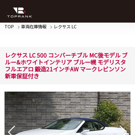
TOP
車両在庫情報
レクサス
LC
レクサス
LC
500 コンバーチブル
MC後モデル ブ
ルー&ホワイトインテリア ブルー幌 モデリスタ
フルエアロ 鍛造21インチAW マークレビンソン
新車保証付き