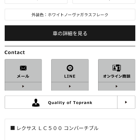
外装色：
ホワイトノーヴァガラスフレーク
車の詳細を見る
内装色：
ブルー＆ホワイト
車検：
R9
/
06
修復歴：
なし
中古車
総排気量：
5,000
cc
■ レクサス ＬＣ５００ コンバーチブル
定員：
4
名