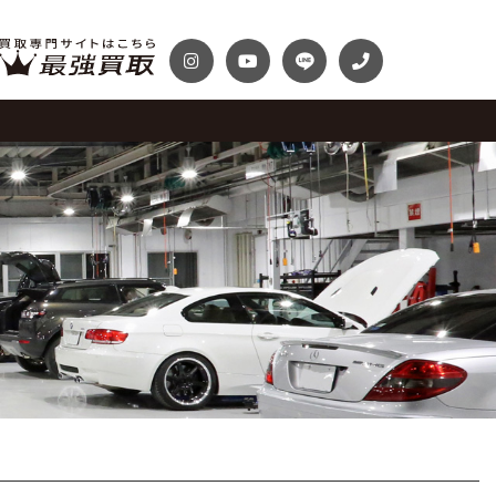
テナンスパック
プランク・マガジン
ディテール
自動車保険
プランク千葉
トップランク神戸
Audi
Volkswagen
スファクトリー
ROKKO i PARK
車までの流れ
必要書類
McLaren
Maserati
買取 船橋店
トップランクUSA