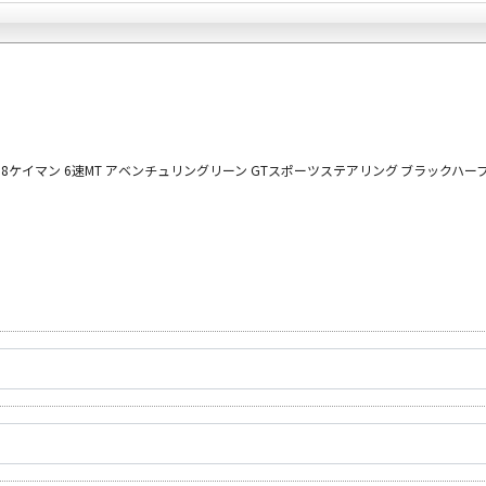
orghini
18ケイマン
6速MT
アベンチュリングリーン GTスポーツステアリング ブラックハーフ
プランク中央
トップランク杉並
トップランク神戸
ROKKO i PARK