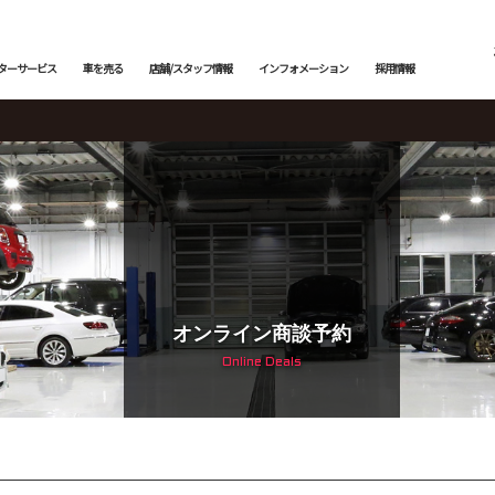
ターサービス
車を売る
店舗/スタッフ情報
インフォメーション
採用情報
メンテナンス
下取査定
ご納車情報
納車前点検・整備
サービスブログ
鈑金塗装
メン
トッ
カー
トップランク中央
トップランク杉並
トッ
edes-AMG
BMW
BMW ALPINA
サービ
オンライン商談予約
Online Deals
輸入車コーディング
ローンシミュレーション
よくある質問
アライメント測定・調整
ご納
 ROVER
JAGUAR
BENTLEY
オートローン事前審査
オートテクニカルベース
最強買取 市川店
最強
サービスファクトリー