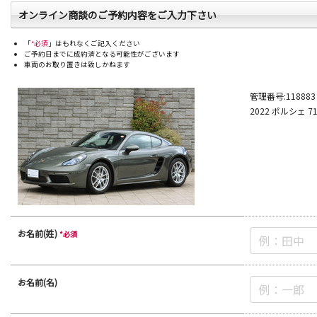
オンライン商談のご予約内容をご入力下さい
Ferrari
Lamb
「
*必須
」はもれなくご記入ください
ご予約日までに成約済となる可能性がございます
車両のお取り置きは致しかねます
店舗から探す
管理番号:
118883
2022
ポルシェ
7
トップランク本店
トッ
お名前(姓)
*必須
お名前(名)