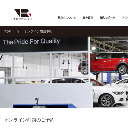
私たちについて
車を買う
購入サポート
アフ
TOP
オンライン商談予約
車を買う
購入サポート
アフターサービス
店舗/スタッフ情報
インフォメーション
メーカーから探す
全ての在庫情報
店舗一覧
バックオーダーシステム
会社概要
オンライン商談
プライバシーポリシー
車検・点検
保証・購入プラン
ニュース&メディア
トップランク本店
お取り寄せ商談
Mercedes-Benz
Merc
店舗お問い合わせ
プロテクションフィルム
お支払いプラン
Porsche
LAND
トップランク
オートテクニカルベース
オンライン商談のご予約