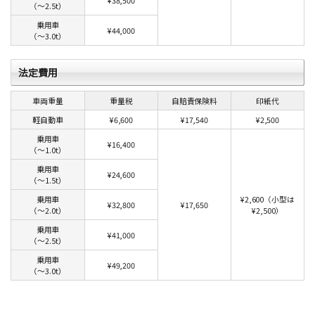
¥38,500
（〜2.5t）
乗用車
¥44,000
（〜3.0t）
法定費用
車両重量
重量税
自賠責保険料
印紙代
軽自動車
¥6,600
¥17,540
¥2,500
乗用車
¥16,400
（〜1.0t）
乗用車
¥24,600
（〜1.5t）
乗用車
¥2,600（小型は
¥32,800
¥17,650
（〜2.0t）
¥2,500）
乗用車
¥41,000
（〜2.5t）
乗用車
¥49,200
（〜3.0t）