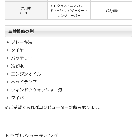
GＬクラス・エスカレー
乗用車
ド・H2・ナビゲーター・
¥23,980
（〜3.0t）
レンジローバー
点検整備の例
ブレーキ液
タイヤ
バッテリー
冷却水
エンジンオイル
ヘッドランプ
ウィンドウウォッシャー液
ワイパー
※ご希望であればコンピューター診断も承ります。
トラブルシューティング