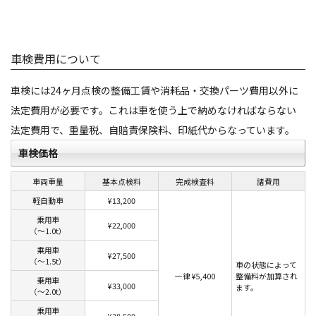
車検費用について
車検には24ヶ月点検の整備工賃や消耗品・交換パーツ費用以外に
法定費用が必要です。これは車を使う上で納めなければならない
法定費用で、重量税、自賠責保険料、印紙代からなっています。
車検価格
車両重量
基本点検料
完成検査料
諸費用
軽自動車
¥13,200
乗用車
¥22,000
（〜1.0t）
乗用車
¥27,500
（〜1.5t）
車の状態によって
一律 ¥5,400
整備料が加算され
乗用車
¥33,000
ます。
（〜2.0t）
乗用車