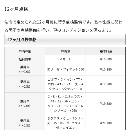
12ヶ月点検
法令で定められた12ヶ月毎に行う点検整備です。基本性能に関わ
る箇所の点検整備を行い、車のコンディションを保ちます。
12ヶ月点検価格
車両重量
車両例
基本料金
軽自動車
スマート
¥11,000
乗用車
エリーゼ・フィアット500
¥15,180
（〜1.0t）
ゴルフ・ケイマン・TT・
乗用車
ポロ・A3・1シリーズ・A
¥17,380
（〜1.5t）
クラス・Bクラス・CLA
C・E・SL・CLSクラス・
乗用車
A4・A8・XF・135i・
¥19,580
（〜2.0t）
911・Z4・5シリーズ・6
シリーズ・XC60
Ｓクラス・ＣＬ・7シリー
乗用車
ズ・X5・X6・MLクラス・
¥21,780
（〜2.5t）
H3・カイエン