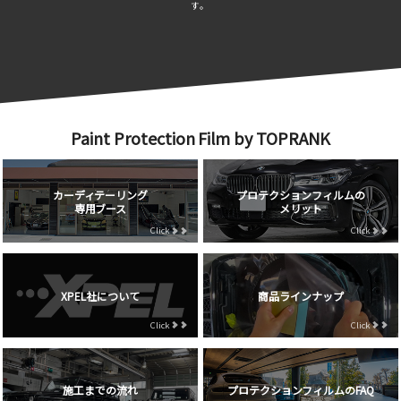
す。
Paint Protection Film by TOPRANK
カーディテーリング
プロテクションフィルムの
専用ブース
メリット
Click
Click
XPEL社について
商品ラインナップ
Click
Click
施工までの流れ
プロテクションフィルムのFAQ