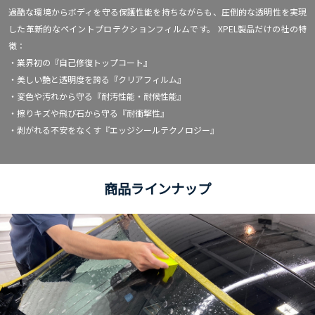
過酷な環境からボディを守る保護性能を持ちながらも、圧倒的な透明性を実現
した革新的なペイントプロテクションフィルムです。
XPEL製品だけの社の特
徴：
・業界初の『自己修復トップコート』
・美しい艶と透明度を誇る『クリアフィルム』
・変色や汚れから守る『耐汚性能・耐候性能』
・擦りキズや飛び石から守る『耐衝撃性』
・剥がれる不安をなくす『エッジシールテクノロジー』
商品ラインナップ