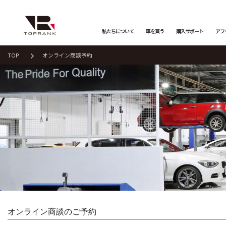
私たちについて
車を買う
購入サポート
アフ
TOP
オンライン商談予約
車を買う
購入サポート
アフターサービス
店舗/スタッフ情報
インフォメーション
メーカーから探す
全ての在庫情報
店舗一覧
バックオーダーシステム
会社概要
オンライン商談
プライバシーポリシー
車検・点検
保証・購入プラン
ニュース&メディア
トップランク本店
お取り寄せ商談
Mercedes-Benz
Merc
店舗お問い合わせ
プロテクションフィルム
お支払いプラン
Porsche
LAND
トップランク
オートテクニカルベース
オンライン商談のご予約