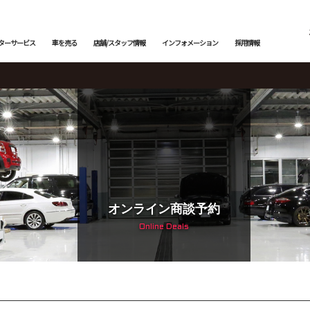
ターサービス
車を売る
店舗/スタッフ情報
インフォメーション
採用情報
メンテナンス
下取査定
ご納車情報
納車前点検・整備
サービスブログ
鈑金塗装
メン
トッ
カー
トップランク中央
トップランク杉並
トッ
edes-AMG
BMW
BMW ALPINA
サービ
オンライン商談予約
Online Deals
輸入車コーディング
ローンシミュレーション
よくある質問
アライメント測定・調整
ご納
 ROVER
JAGUAR
BENTLEY
オートローン事前審査
オートテクニカルベース
最強買取 市川店
最強
サービスファクトリー