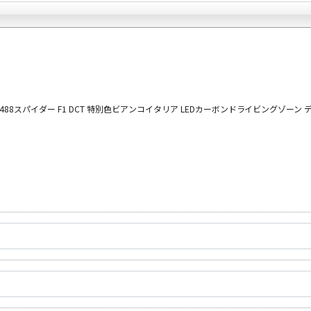
orghini
488スパイダー
F1 DCT
特別色ビアンコイタリア LEDカーボンドライビングゾーン デ
プランク中央
トップランク杉並
トップランク神戸
ROKKO i PARK