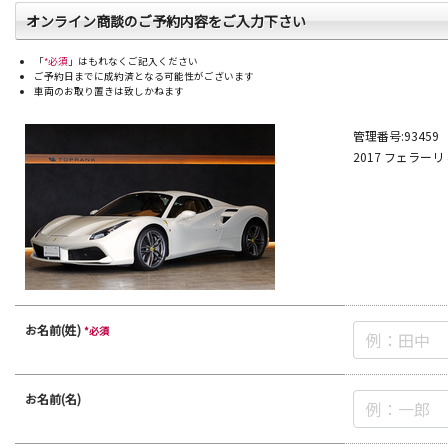
オンライン商談のご予約内容をご入力下さい
Ferrari
Lamb
「
*必須
」はもれなくご記入ください
ご予約日までに成約済となる可能性がございます
車両のお取り置きは致しかねます
店舗から探す
管理番号:
93459
2017
フェラーリ
トップランク本店
トッ
お名前(姓)
*必須
お名前(名)