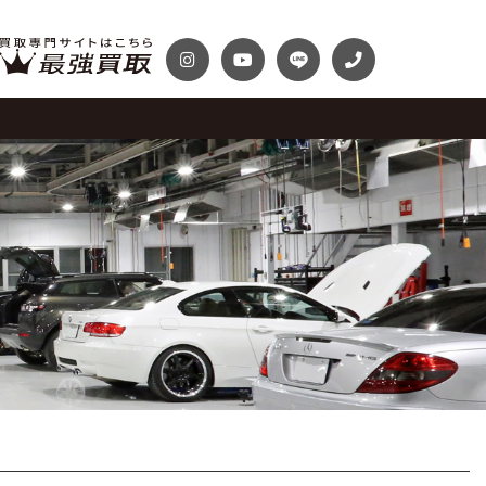
テナンスパック
プランク・マガジン
ディテール
自動車保険
プランク千葉
トップランク神戸
Audi
Volkswagen
スファクトリー
ROKKO i PARK
車までの流れ
必要書類
McLaren
Maserati
買取 船橋店
トップランクUSA