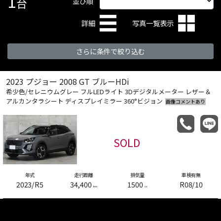
1
台
並び順
詳細
写真一覧表示
さらに条件で絞り込む
2023
プジョー
2008
GT ブルーHDi
希少色/セレニウムグレー フルLEDライト 3Dデジタルメーター レザー＆
アルカンタラシート ディスプレイミラー 360°ビジョン
画像コメントあり
SOLD
年式
走行距離
排気量
車検有無
2023
/
R5
34,400
1500
R08/10
km
cc