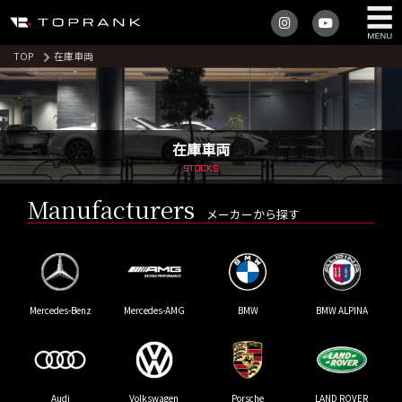
TOP
在庫車両
在庫車両
STOCKS
Manufacturers
メーカーから探す
Mercedes-Benz
Mercedes-AMG
BMW
BMW ALPINA
Audi
Volkswagen
Porsche
LAND ROVER