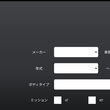
メーカー
車
年式
～
ボディタイプ
ミッション
AT
MT