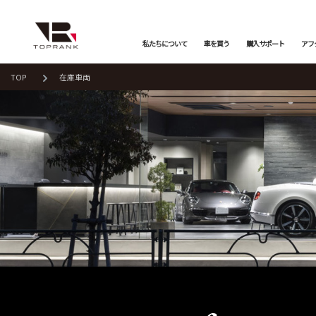
私たちについて
車を買う
購入サポート
アフ
TOP
在庫車両
車を買う
購入サポート
アフターサービス
店舗/スタッフ情報
インフォメーション
メーカーから探す
全ての在庫情報
店舗一覧
バックオーダーシステム
会社概要
オンライン商談
プライバシーポリシー
車検・点検
保証・購入プラン
ニュース&メディア
トップランク本店
お取り寄せ商談
Mercedes-Benz
Merc
店舗お問い合わせ
プロテクションフィルム
お支払いプラン
Porsche
LAND
トップランク
オートテクニカルベース