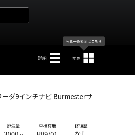
写真一覧表示はこちら
詳細
写真
ダ9インチナビ Burmesterサ
排気量
車検有無
修復歴
3000
R09/01
なし
cc