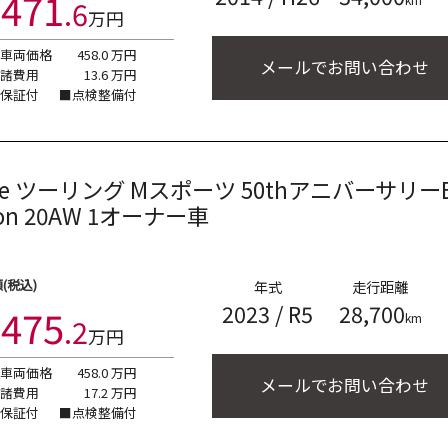
471
.
6
万円
■車両価格
458.0
万円
メールでお問い合わせ
■諸費用
13.6
万円
■保証付
■点検整備付
rive ツーリング Mスポーツ 50thアニバーサリー
on 20AW 1オーナー車
(税込)
年式
走行距離
2023
/
R5
28,700
475
km
.
2
万円
■車両価格
458.0
万円
メールでお問い合わせ
■諸費用
17.2
万円
■保証付
■点検整備付