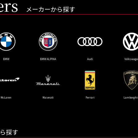
ers
メーカーから探す
orghini
BMW
BMW ALPINA
Audi
Volkswage
プランク中央
トップランク杉並
トップランク神戸
ROKKO i PARK
McLaren
Maserati
Ferrari
Lamborghi
ら探す