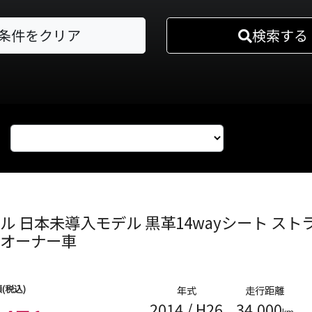
条件をクリア
検索する
ゼル
日本未導入モデル 黒革14wayシート ストラー
 1オーナー車
(税込)
年式
走行距離
2014
/
H26
34,000
km