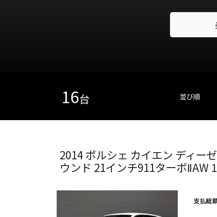
16
台
並び順
2014
ポルシェ
カイエン
ディー
ウンド 21インチ911ターボⅡAW
支払総額