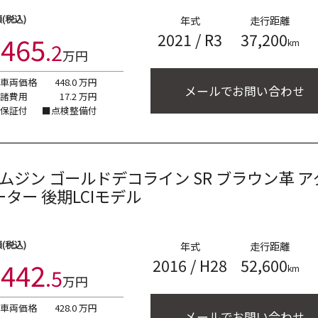
(税込)
年式
走行距離
2021
/
R3
37,200
465
km
.
2
万円
■車両価格
448.0
万円
メールでお問い合わせ
■諸費用
17.2
万円
■保証付
■点検整備付
リムジン
ゴールドデコライン SR ブラウン革 アダプテ
ター 後期LCIモデル
(税込)
年式
走行距離
2016
/
H28
52,600
442
km
.
5
万円
■車両価格
428.0
万円
メールでお問い合わせ