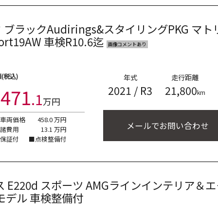
ク
ブラックAudirings&スタイリングPKG マ
ort19AW 車検R10.6迄
画像コメントあり
(税込)
年式
走行距離
2021
/
R3
21,800
471
km
.
1
万円
■車両価格
458.0
万円
メールでお問い合わせ
■諸費用
13.1
万円
■保証付
■点検整備付
ス
E220d スポーツ
AMGラインインテリア＆エク
トモデル 車検整備付