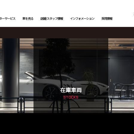
ターサービス
車を売る
店舗/スタッフ情報
インフォメーション
採用情報
メンテナンス
下取査定
ご納車情報
納車前点検・整備
サービスブログ
鈑金塗装
メン
トッ
カー
トップランク中央
トップランク杉並
トッ
edes-AMG
BMW
BMW ALPINA
サービ
在庫車両
STOCKS
輸入車コーディング
ローンシミュレーション
よくある質問
アライメント測定・調整
ご納
 ROVER
JAGUAR
BENTLEY
オートローン事前審査
オートテクニカルベース
最強買取 市川店
最強
サービスファクトリー