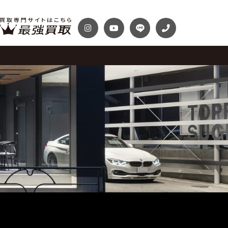
テナンスパック
プランク・マガジン
ディテール
自動車保険
プランク千葉
トップランク神戸
Audi
Volkswagen
スファクトリー
ROKKO i PARK
車までの流れ
必要書類
McLaren
Maserati
買取 船橋店
トップランクUSA