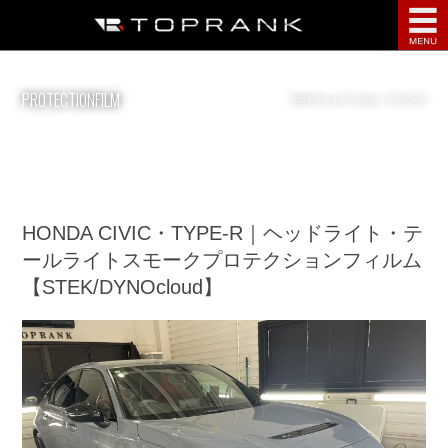
点検・整備
PROTECTIONFILM
プロテクションフィルム・ラッピング
鈑金塗装
ディテーリング
部品・用品
HONDA CIVIC・TYPE-R｜ヘッドライト・テ
ールライトスモークプロテクションフィルム
サービス案内
【STEK/DYNOcloud】
インフォメーション
会社案内