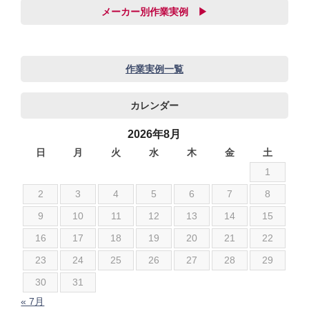
メーカー別作業実例 ▶
audi
BMW
作業実例一覧
JEEP
カレンダー
SUBARU
アストンマーチン
2026年8月
アルファロメオ
日
月
火
水
木
金
土
1
いすゞ
シボレー
2
3
4
5
6
7
8
ジャガー
9
10
11
12
13
14
15
スズキ
16
17
18
19
20
21
22
ダイハツ
23
24
25
26
27
28
29
テスラ
30
31
トヨタ
« 7月