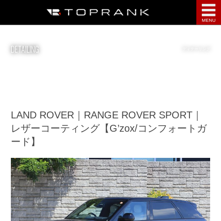
点検・整備
DETAILING
ディテーリング
鈑金塗装
ディテーリング
部品・用品
LAND ROVER｜RANGE ROVER SPORT｜
レザーコーティング【G’zox/コンフォートガ
サービス案内
ード】
インフォメーション
会社案内