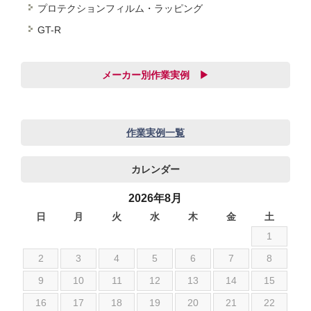
プロテクションフィルム・ラッピング
GT-R
メーカー別作業実例 ▶
audi
BMW
作業実例一覧
JEEP
カレンダー
SUBARU
アストンマーチン
2026年8月
アルファロメオ
日
月
火
水
木
金
土
1
いすゞ
シボレー
2
3
4
5
6
7
8
ジャガー
9
10
11
12
13
14
15
スズキ
16
17
18
19
20
21
22