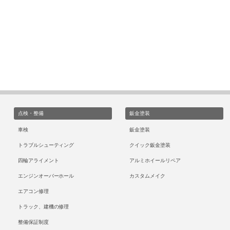
点検・整備
鈑金塗装
車検
鈑金塗装
トラブルシューティング
クイック鈑金塗装
四輪アライメント
アルミホイールリペア
エンジンオーバーホール
カスタムメイク
エアコン修理
トラック、建機の修理
整備保証制度