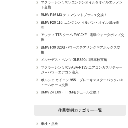
マクラーレン 570S エンジンオイル＆オイルエレメン
ト交換
BMW E46 M3 デフマウントブッシュ交換！
BMW F20 116i エンジンオイルパン・オイル漏れ修
理！
アウディ TTS クーペ FVCJXF 電動ウォータポンプ交
換！
BMW F30 320d パワーステアリングギアボックス交
換！
メルセデス・ベンツ GLE350d 1日車検実施
マクラーレン 570S ABA-P13S エアコンガスリチャー
ジ＋パワーエアコン注入
ポルシェ カイエン 955 ブレーキマスターバックバキ
ュームホース交換！
BMW Z4 E89・ FRMモジュール交換！
作業実例カテゴリー一覧
車検・点検