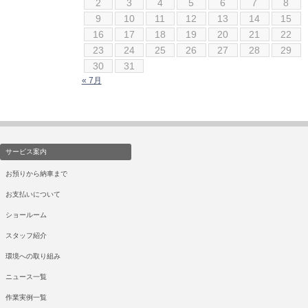
2
3
4
5
6
7
8
ジャガー
9
10
11
12
13
14
15
スズキ
16
17
18
19
20
21
22
ダイハツ
23
24
25
26
27
28
29
テスラ
30
31
« 7月
トヨタ
ニッサン
フィアット
フェラーリ
サービス案内
フォード
お預りから納車まで
フォルクスワーゲン
お支払いについて
ベントレー
ショールーム
ポルシェ
ボルボ
スタッフ紹介
ホンダ
環境への取り組み
マクラーレン
ニュース一覧
マセラティ
作業実例一覧