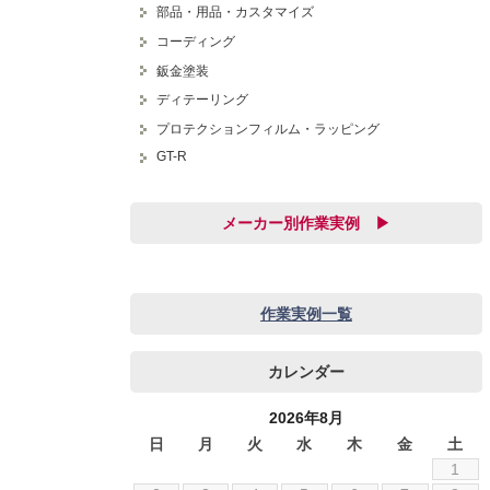
部品・用品・カスタマイズ
コーディング
鈑金塗装
ディテーリング
プロテクションフィルム・ラッピング
GT-R
メーカー別作業実例 ▶
audi
BMW
作業実例一覧
JEEP
SUBARU
カレンダー
アストンマーチン
アルファロメオ
2026年8月
いすゞ
日
月
火
水
木
金
土
1
シボレー