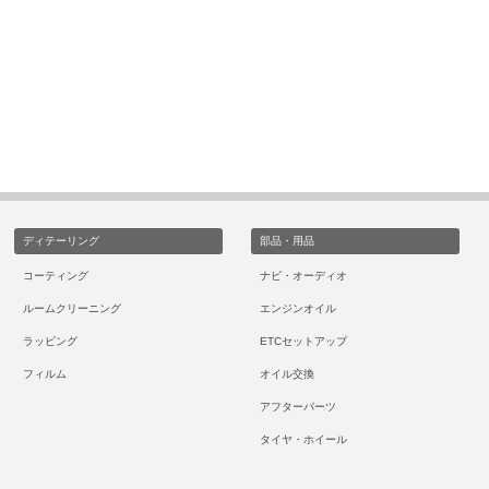
ディテーリング
部品・用品
コーティング
ナビ・オーディオ
ルームクリーニング
エンジンオイル
ラッピング
ETCセットアップ
フィルム
オイル交換
アフターパーツ
タイヤ・ホイール