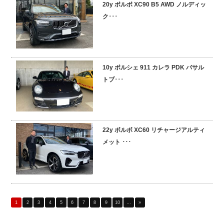
20y ボルボ XC90 B5 AWD ノルディッ
ク･･･
10y ポルシェ 911 カレラ PDK バサル
トブ･･･
22y ボルボ XC60 リチャージアルティ
メット ･･･
1
2
3
4
5
6
7
8
9
10
…
»