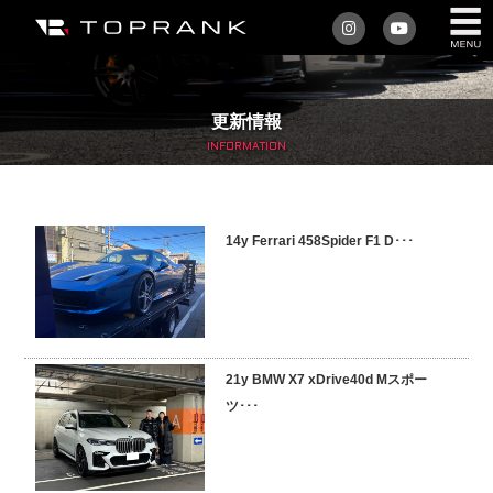
私たちについて
更新情報
車を買う
INFORMATION
購入サポート
14y Ferrari 458Spider F1 D･･･
アフターサービス
車を売る
店舗/スタッフ情報
21y BMW X7 xDrive40d Mスポー
ツ･･･
インフォメーション
トップランク・マガジン