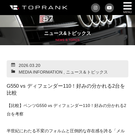
私たちについて
ニュース&トピックス
車を買う
NEWS & TOPICS
購入サポート
2026.03.20
アフターサービス
MEDIA INFORMATION
,
ニュース＆トピックス
車を売る
G550 vs ディフェンダー110！好みの分かれる2台を
比較
店舗/スタッフ情報
【比較】ベンツG550 vs ディフェンダー110！好みの分かれる2
インフォメーション
台を考察
トップランク・マガジン
半世紀にわたる不変のフォルムと圧倒的な存在感を誇る「メル