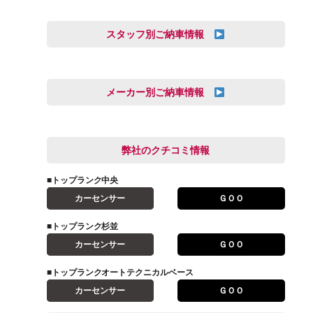
スタッフ別ご納車情報
オートテクニカルベース
三井田 千華
久恒 風人
メーカー別ご納車情報
亀田 祐樹
AUDI
信里 龍人
BMW
弊社のクチコミ情報
和氣 拓真
DSオートモビル
多田 健人
■トップランク中央
FIAT
宮野響友
カーセンサー
ＧＯＯ
JAGUAR
小澤 孝久
■トップランク杉並
VOLVO
小野 利公
カーセンサー
ＧＯＯ
アストンマーティン
山本 大輔
アバルト
■トップランクオートテクニカルベース
岩井 裕一
カーセンサー
ＧＯＯ
アルファロメオ
川島 沙耶
キャデラック