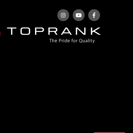
ベントレー
ポルシェ
ホンダ
マクラーレン
マクラーレン
マセラティ
マツダ
ミニ
メルセデスAMG
メルセデスベンツ
ランドローバー
ランボルギーニ
ルノー
レクサス
ロータス