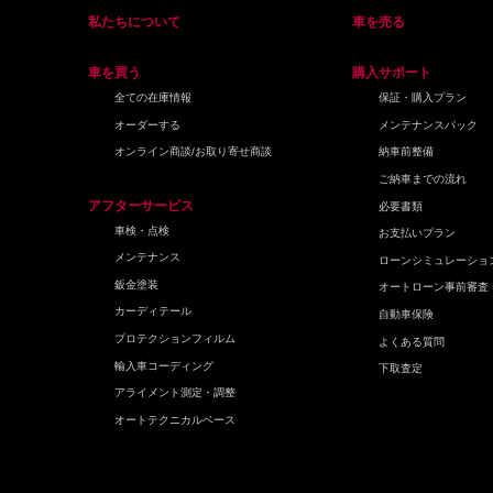
私たちについて
車を売る
車を買う
購入サポート
全ての在庫情報
保証・購入プラン
オーダーする
メンテナンスパック
オンライン商談/お取り寄せ商談
納車前整備
ご納車までの流れ
アフターサービス
必要書類
車検・点検
お支払いプラン
メンテナンス
ローンシミュレーショ
鈑金塗装
オートローン事前審査
カーディテール
自動車保険
プロテクションフィルム
よくある質問
輸入車コーディング
下取査定
アライメント測定・調整
オートテクニカルベース