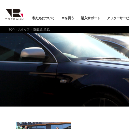
私たちについて
車を買う
購入サポート
アフターサービ
>
>
粟飯原 卓也
TOP
スタッフ
車を買う
購入サポート
アフターサービス
店舗/スタッフ情報
インフォメーション
メーカーから探す
全ての在庫情報
店舗一覧
バックオーダーシステム
会社概要
車検・点検
オンライン商談
プライバシーポリシー
保証・購入プラン
ニュース&メディア
トップランク本店
お取り寄せ商談
Mercedes-Benz
Merc
店舗お問い合わせ
プロテクションフィルム
お支払いプラン
VOLKSWAGEN
POR
トップランク
オートテクニカルベース
店舗から探す