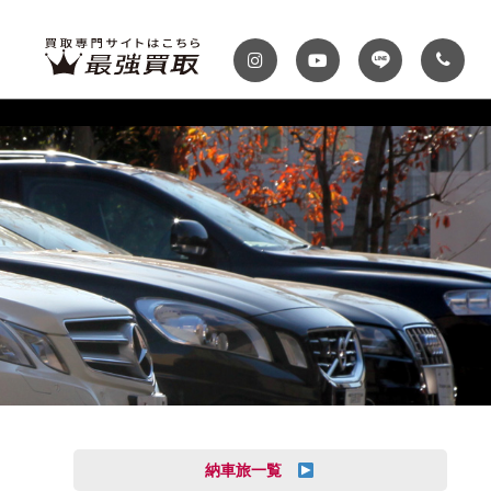
ディテール
テナンスパック
プランク・マガジン
自動車保険
プランク千葉
トップランク神戸
MINI
Audi
スファクトリー
ROKKO i PARK
車までの流れ
必要書類
MASERATI
VOLVO
買取 船橋店
トップランクUSA
納車旅一覧