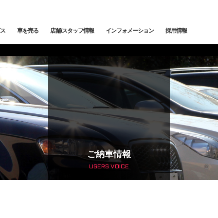
ス
車を売る
店舗/スタッフ情報
インフォメーション
採用情報
メンテナンス
鈑金塗装
カー
下取査定
ご納車情報
納車前点検・整備
サービスブログ
メン
トッ
トップランク中央
トップランク杉並
トッ
edes-AMG
BMW
BMW ALPINA
サービ
ご納車情報
USERS VOICE
輸入車コーディング
アライメント測定・調整
ローンシミュレーション
よくある質問
ご納
SCHE
LAND ROVER
JAGUAR
オートローン事前審査
オートテクニカルベース
最強買取 市川店
最強
サービスファクトリー