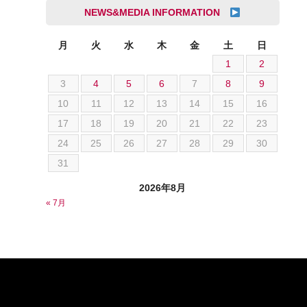
成島 孝治
NEWS&MEDIA INFORMATION
クライスラー
杉島 一旗
クライスラージープ
杉崎 雅司
月
火
水
木
金
土
日
シトロエン
1
2
横井 直樹
シボレー
3
4
5
6
7
8
9
池根 陸
ジャガー
10
11
12
13
14
15
16
池田 悠亮
スズキ
17
18
19
20
21
22
23
石川 成一郎
スバル
24
25
26
27
28
29
30
粟飯原 卓也
ダッジ
31
荒居 力哉
テスラ
荻野 雅史
2026年8月
トヨタ
« 7月
菊池 大誠
ニッサン
藤本 京弥
フェラーリ
西川 諒
フォード
西田 将志
フォルクスワーゲン
須田 翔大
プジョー