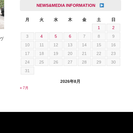
成島 孝治
NEWS&MEDIA INFORMATION
クライスラー
杉島 一旗
クライスラージープ
杉崎 雅司
月
火
水
木
金
土
日
シトロエン
1
2
横井 直樹
シボレー
3
4
5
6
7
8
9
池根 陸
 ヴ
ジャガー
10
11
12
13
14
15
16
池田 悠亮
スズキ
17
18
19
20
21
22
23
石川 成一郎
スバル
24
25
26
27
28
29
30
粟飯原 卓也
ダッジ
31
荒居 力哉
テスラ
荻野 雅史
2026年8月
トヨタ
« 7月
菊池 大誠
ニッサン
藤本 京弥
フェラーリ
西川 諒
フォード
西田 将志
フォルクスワーゲン
須田 翔大
プジョー