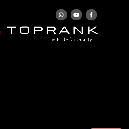
ベントレー
ポルシェ
ホンダ
マクラーレン
マクラーレン
マセラティ
マツダ
ミニ
メルセデスAMG
メルセデスベンツ
ランドローバー
ランボルギーニ
ルノー
レクサス
ロータス