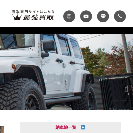
ディテール
テナンスパック
プランク・マガジン
自動車保険
プランク千葉
トップランク神戸
MINI
Audi
スファクトリー
ROKKO i PARK
車までの流れ
必要書類
MASERATI
VOLVO
買取 船橋店
トップランクUSA
納車旅一覧