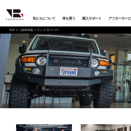
私たちについて
車を買う
購入サポート
アフターサービ
>
>
ランドローバー
TOP
ご納車情報
車を買う
購入サポート
アフターサービス
店舗/スタッフ情報
インフォメーション
メーカーから探す
全ての在庫情報
店舗一覧
バックオーダーシステム
会社概要
車検・点検
オンライン商談
プライバシーポリシー
保証・購入プラン
ニュース&メディア
トップランク本店
お取り寄せ商談
Mercedes-Benz
Merc
店舗お問い合わせ
プロテクションフィルム
お支払いプラン
VOLKSWAGEN
POR
トップランク
オートテクニカルベース
店舗から探す