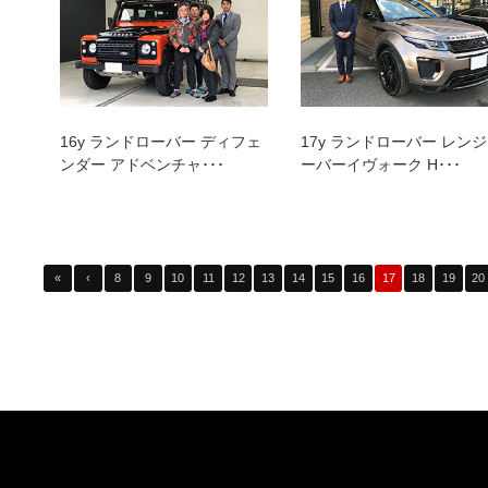
16y ランドローバー ディフェ
17y ランドローバー レン
ンダー アドベンチャ･･･
ーバーイヴォーク H･･･
«
‹
8
9
10
11
12
13
14
15
16
17
18
19
20