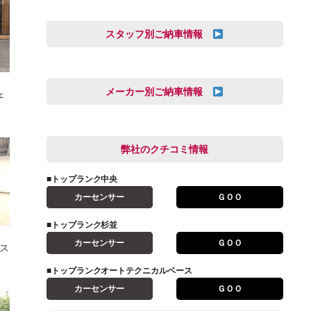
スタッフ別ご納車情報
オートテクニカルベース
三井田 千華
久恒 風人
メーカー別ご納車情報
ェ
亀田 祐樹
AUDI
信里 龍人
BMW
弊社のクチコミ情報
和氣 拓真
DSオートモビル
多田 健人
■トップランク中央
FIAT
宮野響友
カーセンサー
ＧＯＯ
JAGUAR
小澤 孝久
■トップランク杉並
VOLVO
小野 利公
カーセンサー
ＧＯＯ
ィス
アストンマーティン
山本 大輔
アバルト
■トップランクオートテクニカルベース
岩井 裕一
カーセンサー
ＧＯＯ
アルファロメオ
川島 沙耶
キャデラック