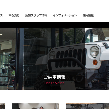
ス
車を売る
店舗/スタッフ情報
インフォメーション
採用情報
メンテナンス
鈑金塗装
カー
下取査定
ご納車情報
納車前点検・整備
サービスブログ
メン
トッ
トップランク中央
トップランク杉並
トッ
edes-AMG
BMW
BMW ALPINA
サービ
ご納車情報
USERS VOICE
輸入車コーディング
アライメント測定・調整
ローンシミュレーション
よくある質問
ご納
SCHE
LAND ROVER
JAGUAR
オートローン事前審査
オートテクニカルベース
最強買取 市川店
最強
サービスファクトリー