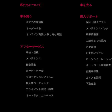
私たちについて
車を売る
車を買う
購入サポート
全ての在庫情報
保証・購入プラン
オーダーする
メンテナンスパック
オンライン商談/お取り寄せ商談
納車前整備
ご納車までの流れ
アフターサービス
必要書類
車検・点検
お支払いプラン
メンテナンス
ローンシミュレーショ
鈑金塗装
オートローン事前審査
カーディテール
自動車保険
プロテクションフィルム
よくある質問
輸入車コーディング
下取査定
アライメント測定・調整
オートテクニカルベース