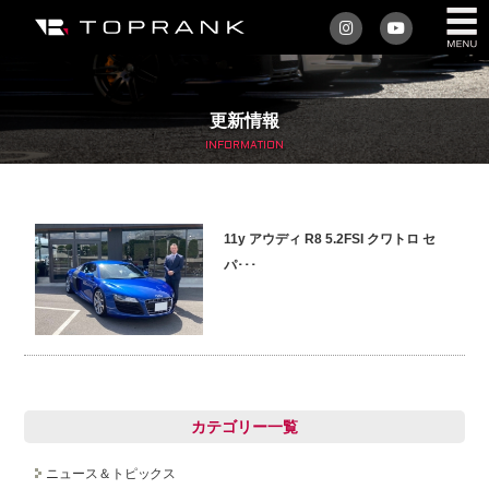
私たちについて
更新情報
車を買う
INFORMATION
購入サポート
11y アウディ R8 5.2FSI クワトロ セ
アフターサービス
パ･･･
車を売る
店舗/スタッフ情報
インフォメーション
カテゴリー一覧
トップランク・マガジン
ニュース＆トピックス