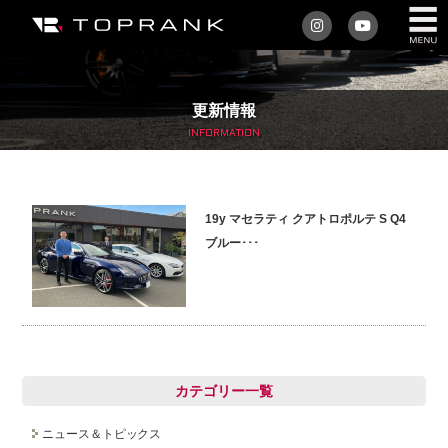
私たちについて
更新情報
車を買う
INFORMATION
購入サポート
19y マセラティ クアトロポルテ S Q4
アフターサービス
ブルー･･･
車を売る
店舗/スタッフ情報
インフォメーション
カテゴリー一覧
トップランク・マガジン
ニュース＆トピックス