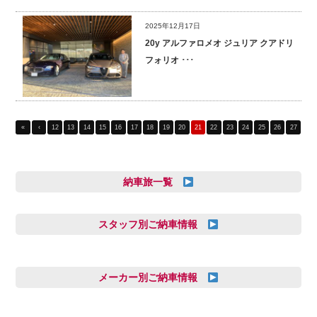
2025年12月17日
20y アルファロメオ ジュリア クアドリ
フォリオ ･･･
«
‹
12
13
14
15
16
17
18
19
20
21
22
23
24
25
26
27
28
納車旅一覧
スタッフ別ご納車情報
三井田 千華
久恒 風人
メーカー別ご納車情報
亀田 祐樹
AUDI
信里 龍人