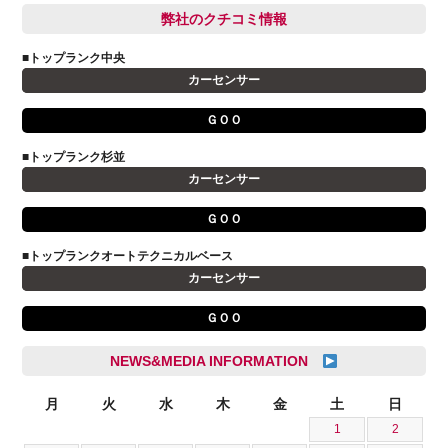
BMW
弊社のクチコミ情報
和氣 拓真
DSオートモビル
多田 健人
■トップランク中央
FIAT
宮野響友
カーセンサー
JAGUAR
小澤 孝久
ＧＯＯ
VOLVO
小野 利公
アストンマーティン
■トップランク杉並
山本 大輔
カーセンサー
アバルト
岩井 裕一
アルファロメオ
川島 沙耶
ＧＯＯ
キャデラック
成島 孝治
■トップランクオートテクニカルベース
クライスラー
杉島 一旗
カーセンサー
クライスラージープ
杉崎 雅司
ＧＯＯ
シトロエン
横井 直樹
シボレー
池根 陸
NEWS&MEDIA INFORMATION
ジャガー
池田 悠亮
スズキ
月
火
水
木
金
土
日
石川 成一郎
1
2
スバル
粟飯原 卓也