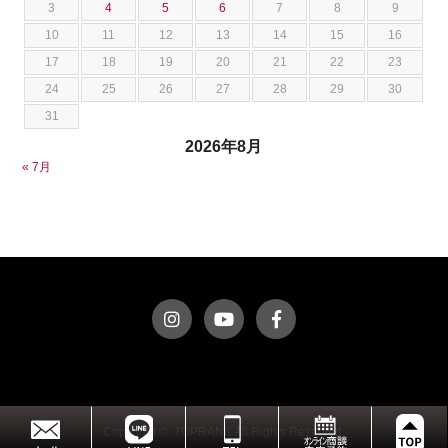
3
4
5
6
7
8
9
ダッジ
荒居 力哉
10
11
12
13
14
15
16
テスラ
荻野 雅史
17
18
19
20
21
22
23
トヨタ
菊池 大誠
24
25
26
27
28
29
30
ニッサン
藤本 京弥
31
フェラーリ
西川 諒
2026年8月
フォード
西田 将志
« 7月
フォルクスワーゲン
須田 翔大
プジョー
ベントレー
ポルシェ
ホンダ
マクラーレン
マクラーレン
マセラティ
マツダ
ミニ
Copyright © TOPRANK All Rights Reserved.