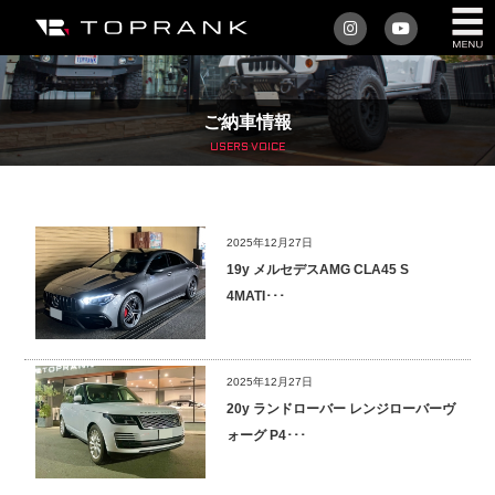
私たちについて
ご納車情報
車を買う
USERS VOICE
購入サポート
2025年12月27日
アフターサービス
19y メルセデスAMG CLA45 S
4MATI･･･
車を売る
店舗/スタッフ情報
2025年12月27日
20y ランドローバー レンジローバーヴ
インフォメーション
ォーグ P4･･･
トップランク・マガジン