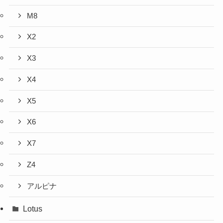
M8
X2
X3
X4
X5
X6
X7
Z4
アルピナ
Lotus