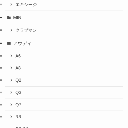
エキシージ
MINI
クラブマン
アウディ
A6
A8
Q2
Q3
Q7
R8