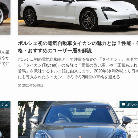
ポルシェ初の電気自動車タイカンの魅力とは？性能・
格・おすすめのユーザー層を解説
気を証
緩やか
ポルシェ初の電気自動車として注目を集めた「タイカン」。車名で
までに
る「タイカン(Taycan)」の名前は「元気の良い馬」や「正気あふれ
若馬」を意味するトルコ語に由来します。2020年(令和2年)より日
にも導入されたタイカン、そろそろ2回目の車検を迎える...
2025年5月9日
ルシェ
ポルシ