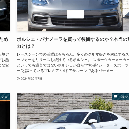
ため
ポルシェ・パナメーラを買って後悔するのか？本当の
力とは？
正規デ
レースシーンでの活躍はもちろん、多くのクルマ好きを虜にするス
がお墨
ーツカーをリリースし続けているポルシェ。 スポーツカーメーカ
大な安
といっても過言ではないポルシェが自ら“本格派4シータースポーツ
ー”と謳っているプレミアム4ドアサルーンであるパナメー...
2024年10月7日
ルシェ
ポルシ