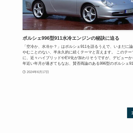
ポルシェ996型911水冷エンジンの秘訣に迫る
「空冷か、水冷か？」はポルシェ911を語るうえで、いまだに
やむことのない、半永久的に続くテーマと言えます。 このテー
に、近々ハイブリッドやEV化が加わりそうですが、デビューから
年近い年月が過ぎてもなお、賛否両論のある996型のポルシェ91.
2024年6月17日