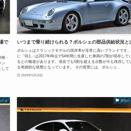
場で
いつまで乗り続けられる？ポルシェの部品供給状況と
ポルシェはクラシックモデルの現存率が非常に高いブランドです。
に「911」は2017年時点で54年間に生産した車両の7割が現存して
車検・
るとの報道があります。現在でも5割を超える台数が今も現存して
ラン
る奇跡的な状態となっています。 その背景には、ポルシェ...
として
2025年5月15日
ルシェ
ポルシ