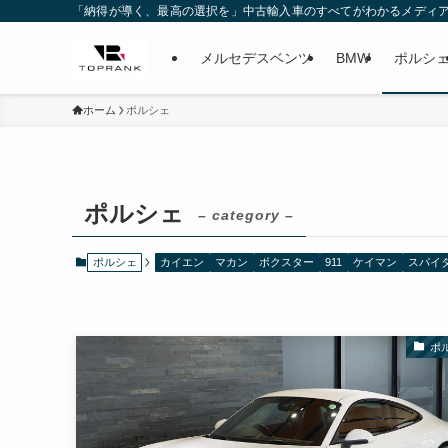
「納得が導く、最高の選択を」中古輸入車のすべてがわかるメディ
メルセデスベンツ
BMW
ポルシ
ホーム
ポルシェ
ポルシェ
– category –
ポルシェ
カイエン
マカン
ボクスター
911
ケイマン
スパイ
ポ