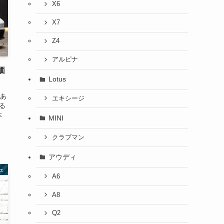
X6
X7
Z4
アルピナ
価
Lotus
あ
エキシージ
る
本
MINI
クラブマン
アウディ
ェ
A6
A8
Q2