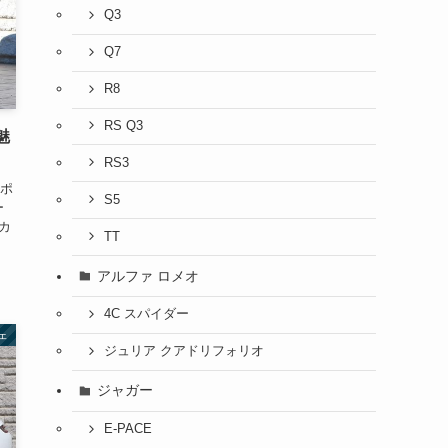
Q3
Q7
R8
RS Q3
魅
RS3
ポ
S5
ー
カ
TT
アルファ ロメオ
4C スパイダー
ェ
ジュリア クアドリフォリオ
ジャガー
E-PACE