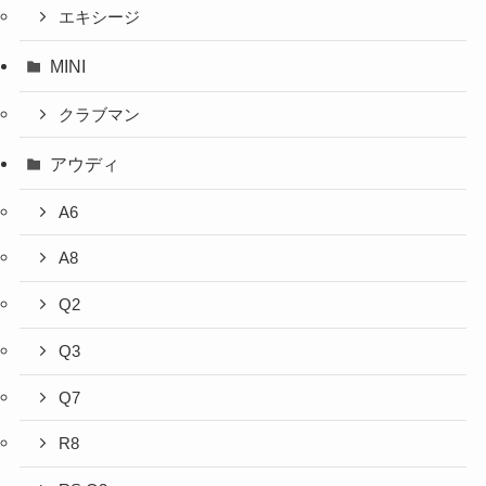
エキシージ
MINI
クラブマン
アウディ
A6
A8
Q2
Q3
Q7
R8