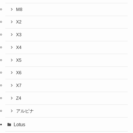
M8
X2
X3
X4
X5
X6
X7
Z4
アルピナ
Lotus