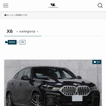
ホーム
BMW
X6
X6
– category –
BMW
X6
X6