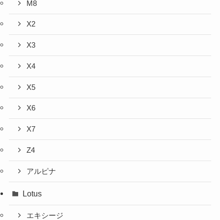
M8
X2
X3
X4
X5
X6
X7
Z4
アルピナ
Lotus
エキシージ