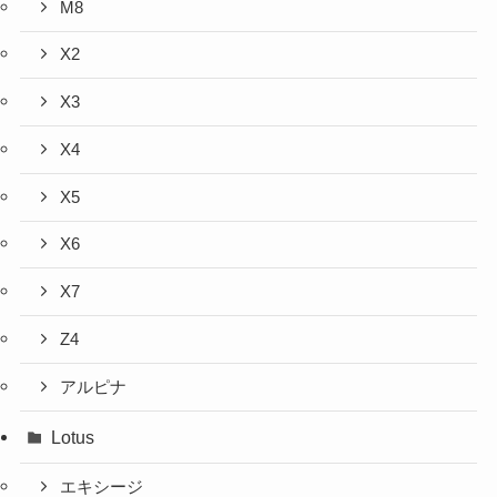
M8
X2
X3
X4
X5
X6
X7
Z4
アルピナ
Lotus
エキシージ