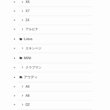
X6
X7
Z4
アルピナ
Lotus
エキシージ
MINI
クラブマン
アウディ
A6
A8
Q2