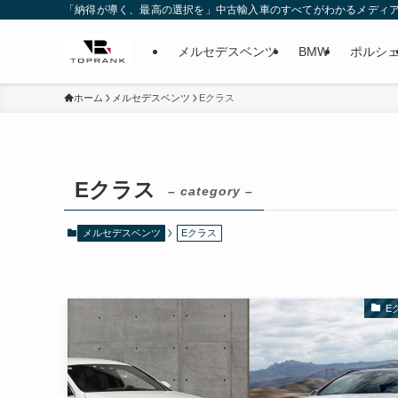
「納得が導く、最高の選択を」中古輸入車のすべてがわかるメディ
メルセデスベンツ
BMW
ポルシ
ホーム
メルセデスベンツ
Eクラス
Eクラス
– category –
メルセデスベンツ
Eクラス
E