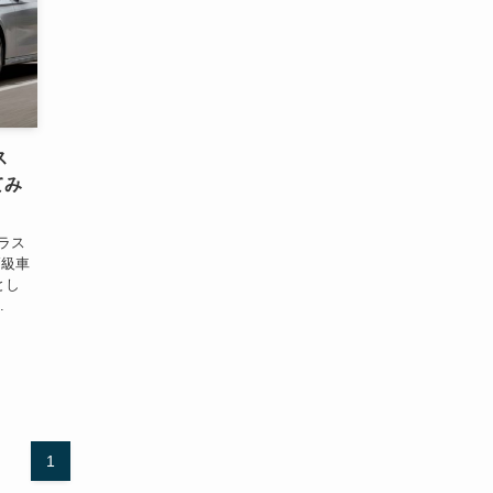
ス
てみ
ラス
高級車
とし
.
1