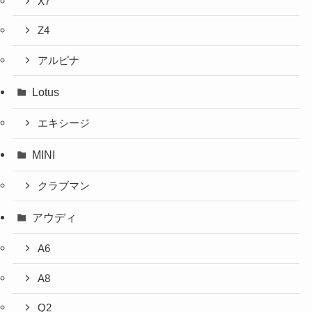
X7
Z4
アルピナ
Lotus
エキシージ
MINI
クラブマン
アウディ
A6
A8
Q2