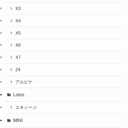
X3
X4
X5
X6
X7
Z4
アルピナ
Lotus
エキシージ
MINI