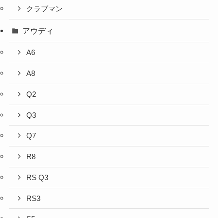
クラブマン
アウディ
A6
A8
Q2
Q3
Q7
R8
RS Q3
RS3