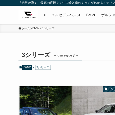
「納得が導く、最高の選択を」中古輸入車のすべてがわかるメディ
メルセデスベンツ
BMW
ポルシ
ホーム
BMW
3シリーズ
3シリーズ
– category –
BMW
3シリーズ
3シ