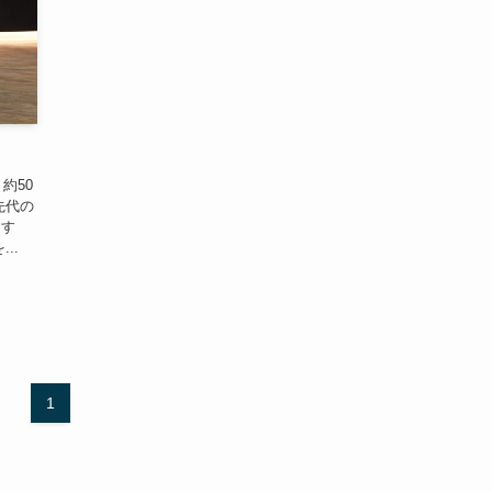
約50
先代の
ます
..
1