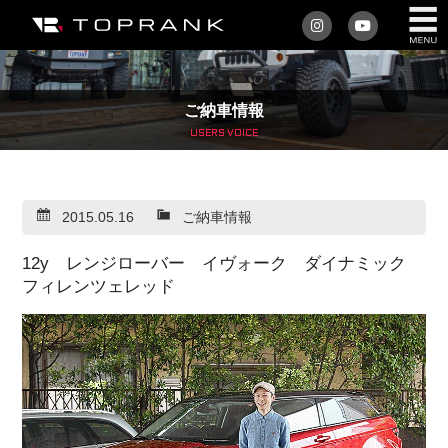
私たちについて
ご納車情報
車を買う
USERS VOICE
購入サポート
2015.05.16
ご納車情報
アフターサービス
12y レンジローバー イヴォーク ダイナミック
車を売る
フィレンツェレッド
店舗/スタッフ情報
インフォメーション
トップランク・マガジン