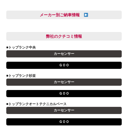
三井田 千華
久恒 風人
メーカー別ご納車情報
亀田 祐樹
AUDI
信里 龍人
BMW
弊社のクチコミ情報
和氣 拓真
DSオートモビル
多田 健人
■トップランク中央
FIAT
宮野響友
カーセンサー
JAGUAR
小澤 孝久
ＧＯＯ
VOLVO
小野 利公
アストンマーティン
■トップランク杉並
山本 大輔
カーセンサー
アバルト
岩井 裕一
アルファロメオ
川島 沙耶
ＧＯＯ
キャデラック
成島 孝治
■トップランクオートテクニカルベース
クライスラー
杉島 一旗
カーセンサー
クライスラージープ
杉崎 雅司
ＧＯＯ
シトロエン
横井 直樹