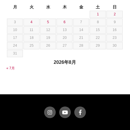
池田 悠亮
スズキ
月
火
水
木
金
土
日
石川 成一郎
1
2
スバル
粟飯原 卓也
3
4
5
6
7
8
9
ダッジ
荒居 力哉
10
11
12
13
14
15
16
テスラ
荻野 雅史
17
18
19
20
21
22
23
トヨタ
菊池 大誠
24
25
26
27
28
29
30
ニッサン
藤本 京弥
31
フェラーリ
西川 諒
2026年8月
フォード
西田 将志
« 7月
フォルクスワーゲン
須田 翔大
プジョー
ベントレー
ポルシェ
ホンダ
マクラーレン
マクラーレン
マセラティ