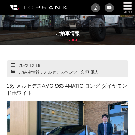
私たちについて
ご納車情報
車を買う
USERS VOICE
購入サポート
2022.12.18
アフターサービス
ご納車情報
,
メルセデスベンツ
,
久恒 風人
車を売る
15y メルセデスAMG S63 4MATIC ロング ダイヤモン
ドホワイト
店舗/スタッフ情報
インフォメーション
トップランク・マガジン