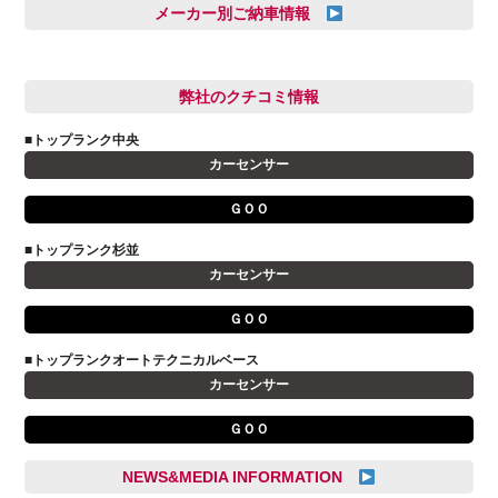
久恒 風人
メーカー別ご納車情報
亀田 祐樹
AUDI
信里 龍人
BMW
弊社のクチコミ情報
和氣 拓真
DSオートモビル
多田 健人
■トップランク中央
FIAT
宮野響友
カーセンサー
JAGUAR
小澤 孝久
ＧＯＯ
VOLVO
小野 利公
アストンマーティン
■トップランク杉並
山本 大輔
カーセンサー
アバルト
岩井 裕一
アルファロメオ
川島 沙耶
ＧＯＯ
キャデラック
成島 孝治
■トップランクオートテクニカルベース
クライスラー
杉島 一旗
カーセンサー
クライスラージープ
杉崎 雅司
ＧＯＯ
シトロエン
横井 直樹
シボレー
池根 陸
NEWS&MEDIA INFORMATION
ジャガー