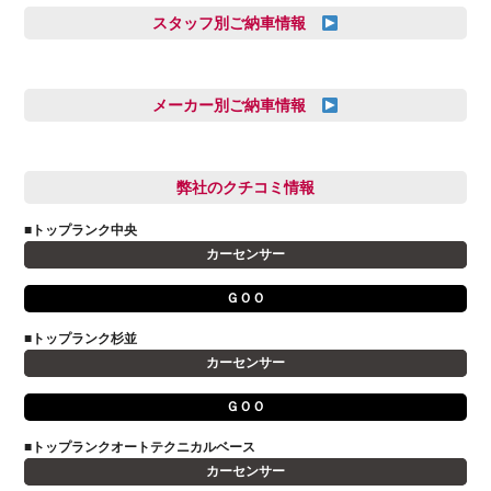
スタッフ別ご納車情報
三井田 千華
久恒 風人
メーカー別ご納車情報
亀田 祐樹
AUDI
信里 龍人
BMW
弊社のクチコミ情報
和氣 拓真
DSオートモビル
多田 健人
■トップランク中央
FIAT
宮野響友
カーセンサー
JAGUAR
小澤 孝久
ＧＯＯ
VOLVO
小野 利公
アストンマーティン
■トップランク杉並
山本 大輔
カーセンサー
アバルト
岩井 裕一
アルファロメオ
川島 沙耶
ＧＯＯ
キャデラック
成島 孝治
■トップランクオートテクニカルベース
クライスラー
杉島 一旗
カーセンサー
クライスラージープ