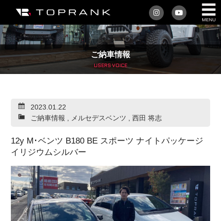
私たちについて
ご納車情報
車を買う
USERS VOICE
購入サポート
2023.01.22
アフターサービス
ご納車情報
,
メルセデスベンツ
,
西田 将志
車を売る
12y M･ベンツ B180 BE スポーツ ナイトパッケージ
イリジウムシルバー
店舗/スタッフ情報
インフォメーション
トップランク・マガジン