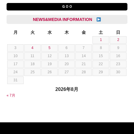
杉崎 雅司
ＧＯＯ
シトロエン
横井 直樹
シボレー
池根 陸
NEWS&MEDIA INFORMATION
ジャガー
池田 悠亮
スズキ
月
火
水
木
金
土
日
石川 成一郎
1
2
スバル
粟飯原 卓也
3
4
5
6
7
8
9
ダッジ
荒居 力哉
10
11
12
13
14
15
16
テスラ
荻野 雅史
17
18
19
20
21
22
23
トヨタ
菊池 大誠
24
25
26
27
28
29
30
ニッサン
藤本 京弥
31
フェラーリ
西川 諒
2026年8月
フォード
西田 将志
« 7月
フォルクスワーゲン
須田 翔大
プジョー
ベントレー
ポルシェ
ホンダ