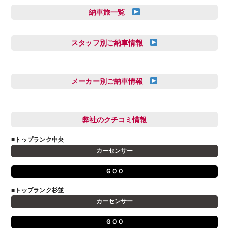
納車旅一覧
スタッフ別ご納車情報
三井田 千華
久恒 風人
メーカー別ご納車情報
亀田 祐樹
AUDI
信里 龍人
BMW
弊社のクチコミ情報
和氣 拓真
DSオートモビル
多田 健人
■トップランク中央
FIAT
宮野響友
カーセンサー
JAGUAR
小澤 孝久
ＧＯＯ
VOLVO
小野 利公
アストンマーティン
■トップランク杉並
山本 大輔
カーセンサー
アバルト
岩井 裕一
アルファロメオ
川島 沙耶
ＧＯＯ