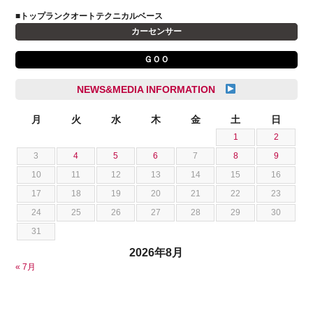
キャデラック
成島 孝治
■トップランクオートテクニカルベース
クライスラー
杉島 一旗
カーセンサー
クライスラージープ
杉崎 雅司
ＧＯＯ
シトロエン
横井 直樹
シボレー
池根 陸
NEWS&MEDIA INFORMATION
ジャガー
池田 悠亮
スズキ
月
火
水
木
金
土
日
石川 成一郎
1
2
スバル
粟飯原 卓也
3
4
5
6
7
8
9
ダッジ
荒居 力哉
10
11
12
13
14
15
16
テスラ
荻野 雅史
17
18
19
20
21
22
23
トヨタ
菊池 大誠
24
25
26
27
28
29
30
ニッサン
藤本 京弥
31
フェラーリ
西川 諒
2026年8月
フォード
西田 将志
« 7月
フォルクスワーゲン
須田 翔大
プジョー
ベントレー