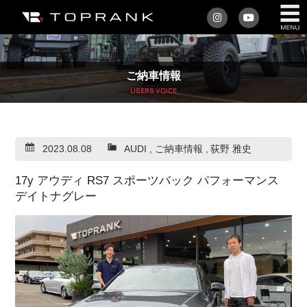
私たちについて
ご納車情報
車を買う
USERS VOICE
購入サポート
2023.08.08
AUDI
,
ご納車情報
,
荻野 雅史
アフターサービス
17y アウディ RS7 スポーツバック パフォーマンス
車を売る
デイトナグレー
店舗/スタッフ情報
インフォメーション
トップランク・マガジン