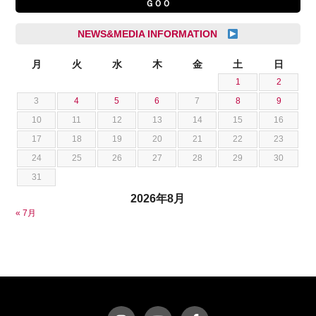
ＧＯＯ
シトロエン
横井 直樹
シボレー
池根 陸
NEWS&MEDIA INFORMATION
ジャガー
池田 悠亮
スズキ
月
火
水
木
金
土
日
石川 成一郎
1
2
スバル
粟飯原 卓也
3
4
5
6
7
8
9
ダッジ
荒居 力哉
10
11
12
13
14
15
16
テスラ
荻野 雅史
17
18
19
20
21
22
23
トヨタ
菊池 大誠
24
25
26
27
28
29
30
ニッサン
藤本 京弥
31
フェラーリ
西川 諒
2026年8月
フォード
西田 将志
« 7月
フォルクスワーゲン
須田 翔大
プジョー
ベントレー
ポルシェ
ホンダ