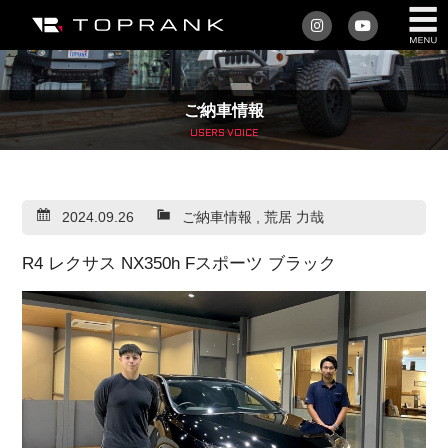
私たちについて
ご納車情報
車を買う
USERS VOICE
購入サポート
2024.09.26
ご納車情報
,
荒居 力哉
アフターサービス
R4 レクサス NX350h Fスポーツ ブラック
車を売る
店舗/スタッフ情報
インフォメーション
トップランク・マガジン