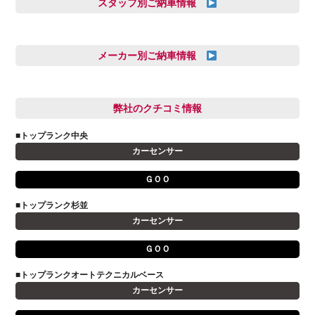
スタッフ別ご納車情報
三井田 千華
久恒 風人
メーカー別ご納車情報
亀田 祐樹
AUDI
信里 龍人
BMW
弊社のクチコミ情報
和氣 拓真
DSオートモビル
多田 健人
■トップランク中央
FIAT
宮野響友
カーセンサー
JAGUAR
小澤 孝久
ＧＯＯ
VOLVO
小野 利公
アストンマーティン
■トップランク杉並
山本 大輔
カーセンサー
アバルト
岩井 裕一
アルファロメオ
川島 沙耶
ＧＯＯ
キャデラック
成島 孝治
■トップランクオートテクニカルベース
クライスラー
杉島 一旗
カーセンサー
クライスラージープ
杉崎 雅司