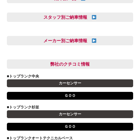
スタッフ別ご納車情報
三井田 千華
久恒 風人
メーカー別ご納車情報
亀田 祐樹
AUDI
信里 龍人
BMW
弊社のクチコミ情報
和氣 拓真
DSオートモビル
多田 健人
■トップランク中央
FIAT
宮野響友
カーセンサー
JAGUAR
小澤 孝久
ＧＯＯ
VOLVO
小野 利公
アストンマーティン
■トップランク杉並
山本 大輔
カーセンサー
アバルト
岩井 裕一
アルファロメオ
川島 沙耶
ＧＯＯ
キャデラック
成島 孝治
■トップランクオートテクニカルベース