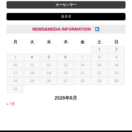
クライスラー
杉島 一旗
カーセンサー
クライスラージープ
杉崎 雅司
ＧＯＯ
シトロエン
横井 直樹
シボレー
池根 陸
NEWS&MEDIA INFORMATION
ジャガー
池田 悠亮
スズキ
月
火
水
木
金
土
日
石川 成一郎
1
2
スバル
粟飯原 卓也
3
4
5
6
7
8
9
ダッジ
荒居 力哉
10
11
12
13
14
15
16
テスラ
荻野 雅史
17
18
19
20
21
22
23
トヨタ
菊池 大誠
24
25
26
27
28
29
30
ニッサン
藤本 京弥
31
フェラーリ
西川 諒
2026年8月
フォード
西田 将志
« 7月
フォルクスワーゲン
須田 翔大
プジョー
ベントレー
ポルシェ