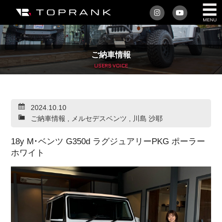
私たちについて
ご納車情報
車を買う
USERS VOICE
購入サポート
2024.10.10
アフターサービス
ご納車情報
,
メルセデスベンツ
,
川島 沙耶
車を売る
18y M･ベンツ G350d ラグジュアリーPKG ポーラー
ホワイト
店舗/スタッフ情報
インフォメーション
トップランク・マガジン