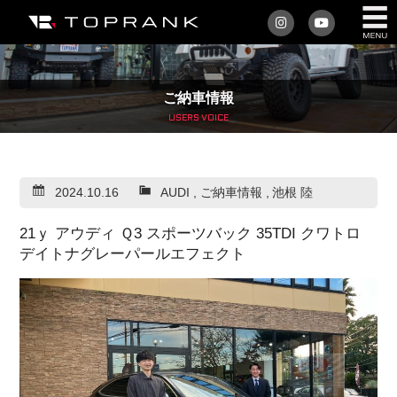
私たちについて
ご納車情報
車を買う
USERS VOICE
購入サポート
2024.10.16
AUDI
,
ご納車情報
,
池根 陸
アフターサービス
21ｙ アウディ Ｑ3 スポーツバック 35TDI クワトロ
車を売る
デイトナグレーパールエフェクト
店舗/スタッフ情報
インフォメーション
トップランク・マガジン