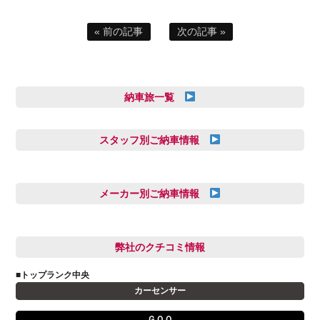
« 前の記事
次の記事 »
納車旅一覧
スタッフ別ご納車情報
三井田 千華
久恒 風人
メーカー別ご納車情報
亀田 祐樹
AUDI
信里 龍人
BMW
弊社のクチコミ情報
和氣 拓真
DSオートモビル
多田 健人
■トップランク中央
FIAT
宮野響友
カーセンサー
JAGUAR
小澤 孝久
ＧＯＯ