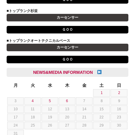
VOLVO
小野 利公
アストンマーティン
■トップランク杉並
山本 大輔
カーセンサー
アバルト
岩井 裕一
アルファロメオ
川島 沙耶
ＧＯＯ
キャデラック
成島 孝治
■トップランクオートテクニカルベース
クライスラー
杉島 一旗
カーセンサー
クライスラージープ
杉崎 雅司
ＧＯＯ
シトロエン
横井 直樹
シボレー
池根 陸
NEWS&MEDIA INFORMATION
ジャガー
池田 悠亮
スズキ
月
火
水
木
金
土
日
石川 成一郎
1
2
スバル
粟飯原 卓也
3
4
5
6
7
8
9
ダッジ
荒居 力哉
10
11
12
13
14
15
16
テスラ
荻野 雅史
17
18
19
20
21
22
23
トヨタ
菊池 大誠
24
25
26
27
28
29
30
ニッサン
藤本 京弥
31
フェラーリ